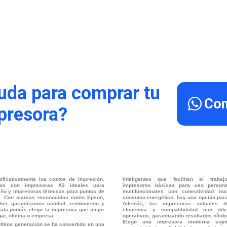
uda para comprar tu
Con
presora?
ificativamente los costos de impresión.
inteligentes que facilitan el traba
os con impresoras A3 ideales para
impresoras básicas para uso persona
eño y impresoras térmicas para puntos de
multifuncionales con conectividad in
s. Con marcas reconocidas como Epson,
consumo energético, hay una opción par
her, garantizamos calidad, rendimiento y
Además, las impresoras actuales d
data podrás elegir la impresora que mejor
eficiencia y compatibilidad con dif
ar, oficina o empresa.
operativos, garantizando resultados nítido
Elegir una impresora moderna signif
ltima generación se ha convertido en una