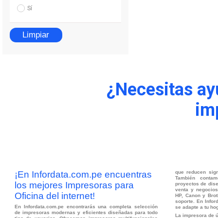
Sí
Limpiar
¿Necesitas ay
im
¡En Infordata.com.pe encuentras
que reducen sign
También contam
los mejores Impresoras para
proyectos de dis
venta y negocio
Oficina del internet!
HP, Canon y Brot
soporte. En Infor
En Infordata.com.pe encontrarás una completa selección
se adapte a tu hog
de impresoras modernas y eficientes diseñadas para todo
La impresora de ú