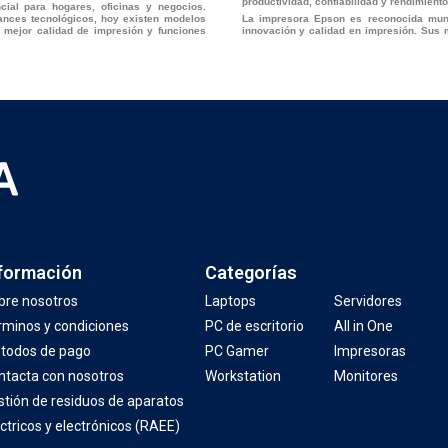
productividad, confiabilidad y rendimiento
cial para hogares, oficinas y negocios.
ances tecnológicos, hoy existen modelos
La impresora Epson es reconocida mun
 mejor calidad de impresión y funciones
innovación y calidad en impresión. Sus 
formación
Categorías
bre nosotros
Laptops
Servidores
rminos y condiciones
PC de escritorio
All in One
todos de pago
PC Gamer
Impresoras
ntacta con nosotros
Workstation
Monitores
stión de residuos de aparatos
ctricos y electrónicos (RAEE)