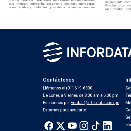
tipo de usuarios. Ofrecemos impresoras multifuncionales
herramienta esen
que integran impresión, escaneo y copiado; impresoras
Gracias a los av
láser rápidas y confiables; y modelos de tanque continuo
más rápidos, con
Contáctenos
In
Llámanos al
(01) 619-6800
So
De Lunes a Viernes de 8:00 am a 6:00 pm
Té
Escríbenos por
ventas@infordata.com.pe
Mé
Estamos para ayudarte
Co
Ge
elé