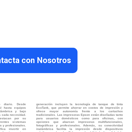
tacta con Nosotros
jo diario. Desde
generación incluyen la tecnología de tanque de tinta
l hasta equipos
EcoTank, que permite ahorrar en costos de impresión y
alámbrica y bajo
ofrece mayor autonomía frente a los cartuchos
a cada necesidad.
tradicionales. Las impresoras Epson están diseñadas tanto
estacan por su
para usuarios domésticos como para oficinas, con
erentes sistemas
opciones que abarcan impresoras multifuncionales,
s y profesionales.
fotográficas y profesionales. Además, su conectividad
ica invertir en
inalámbrica facilita la impresión desde dispositivos