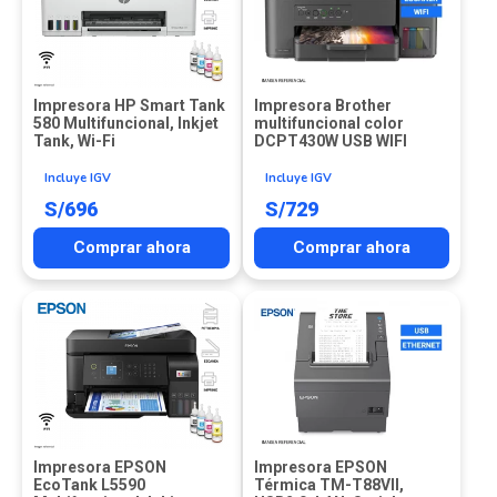
Impresora HP Smart Tank
Impresora Brother
580 Multifuncional, Inkjet
multifuncional color
Tank, Wi-Fi
DCPT430W USB WIFI
Incluye IGV
Incluye IGV
S/
696
S/
729
Comprar ahora
Comprar ahora
Impresora EPSON
Impresora EPSON
EcoTank L5590
Térmica TM-T88VII,