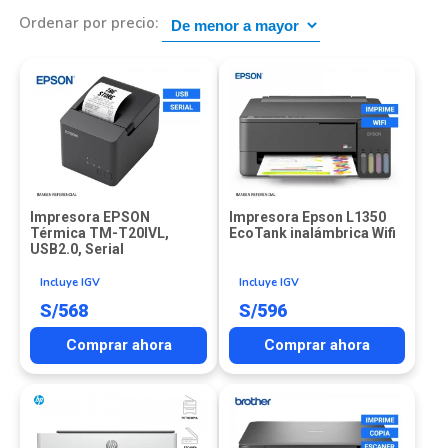
Ordenar por precio:
Impresora EPSON
Impresora Epson L1350
Térmica TM-T20IVL,
EcoTank inalámbrica Wifi
USB2.0, Serial
Incluye IGV
Incluye IGV
S/
568
S/
596
Comprar ahora
Comprar ahora