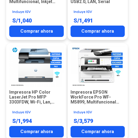
Multifuncional, Inkjet
USB2.0, LAN, Serial
Tank, USB, Wi-Fi, Ethernet
Incluye IGV
Incluye IGV
S/
1,040
S/
1,491
Comprar ahora
Comprar ahora
Impresora HP Color
Impresora EPSON
LaserJet Pro MFP
WorkForce Pro WF-
3303FDW, Wi-Fi, Lan,
M5899, Multifuncional
USB2.0
Monocromática, USB2.0,
LAN, Wi-Fi
Incluye IGV
Incluye IGV
S/
1,994
S/
3,579
Comprar ahora
Comprar ahora