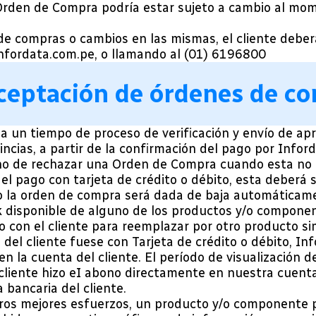
 Orden de Compra podría estar sujeto a cambio al mom
de compras o cambios en las mismas, el cliente deber
nfordata.com.pe, o llamando al (01) 6196800
 aceptación de órdenes de c
 a un tiempo de proceso de verificación y envío de a
incias, a partir de la confirmación del pago por Inford
o de rechazar una Orden de Compra cuando esta no c
 el pago con tarjeta de crédito o débito, esta deberá
io la orden de compra será dada de baja automáticam
k disponible de alguno de los productos y/o componen
 con el cliente para reemplazar por otro producto sim
del cliente fuese con Tarjeta de crédito o débito, In
en la cuenta del cliente. El período de visualización 
l cliente hizo eI abono directamente en nuestra cuent
 bancaria del cliente.
tros mejores esfuerzos, un producto y/o componente 