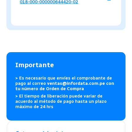
018-000-000000644420-02
Importante
> Es necesario que envíes el comprobante de
pago al correo
ventas@infordata.com.pe con
tu número de Orden de Compra
> El tiempo de liberación puede variar de
acuerdo al método de pago hasta un plazo
máximo de 24 hrs