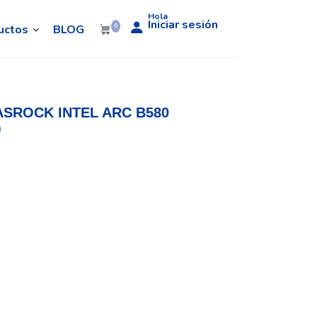
Hola
Iniciar sesión
uctos
BLOG
0
ASROCK INTEL ARC B580
)