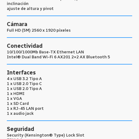
inclinación
ajuste de altura y pivot
Cámara
Full HD (5M) 2560 x 1920 píxeles
Conectividad
10/100/1000Mb Base-TX Ethernet LAN
Intel® Dual Band Wi-Fi 6 AX201 2×2 AX Bluetooth 5
Interfaces
4 x USB 3.2 Tipo A
1 x USB 2.0 Tipo C
1 x USB 2.0 Tipo A
1 x HDMI
1 x VGA
1 x SD Card
1 x RJ-45 LAN port
1 x audio jack
Seguridad
Security (Kensington® Type) Lock Slot