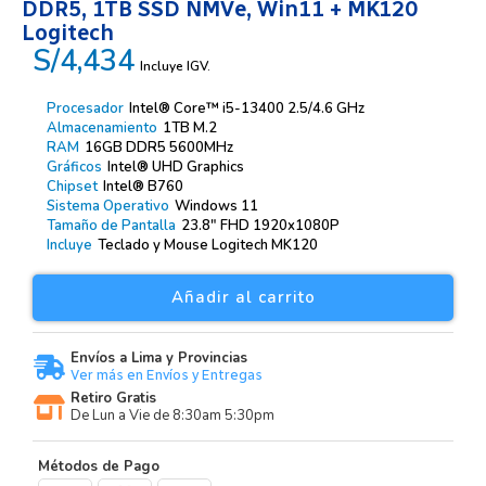
DDR5, 1TB SSD NMVe, Win11 + MK120
Logitech
S/4,434
Incluye IGV.
Procesador
Intel® Core™ i5-13400 2.5/4.6 GHz
Almacenamiento
1TB M.2
RAM
16GB DDR5 5600MHz
Gráficos
Intel® UHD Graphics
Chipset
Intel® B760
Sistema Operativo
Windows 11
Tamaño de Pantalla
23.8″ FHD 1920x1080P
Incluye
Teclado y Mouse Logitech MK120
Añadir al carrito
Envíos a Lima y Provincias
Ver más en Envíos y Entregas
Retiro Gratis
De Lun a Vie de 8:30am 5:30pm
Métodos de Pago