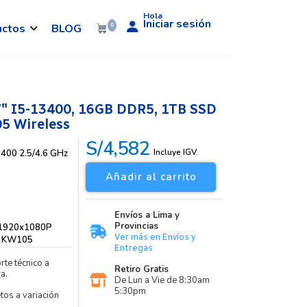
Hola
Iniciar sesión
uctos
BLOG
0
″ I5-13400, 16GB DDR5, 1TB SSD
5 Wireless
S/4,582
Incluye IGV.
3400 2.5/4.6 GHz
Añadir al carrito
1
Envíos a Lima y
Provincias
 1920x1080P
Ver más en Envíos y
c KW105
Entregas
rte técnico a
Retiro Gratis
a.
De Lun a Vie de 8:30am
5:30pm
etos a variación