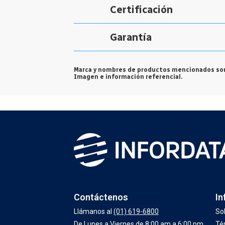
Certificación
Garantía
Marca y nombres de productos mencionados son
Imagen e información referencial.
Contáctenos
In
Llámanos al
(01) 619-6800
So
De Lunes a Viernes de 8:00 am a 6:00 pm
Té