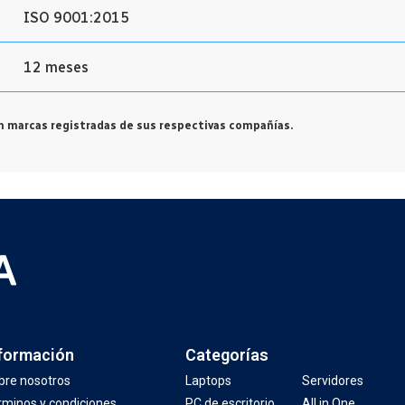
ISO 9001:2015
12 meses
 marcas registradas de sus respectivas compañías.
formación
Categorías
bre nosotros
Laptops
Servidores
rminos y condiciones
PC de escritorio
All in One