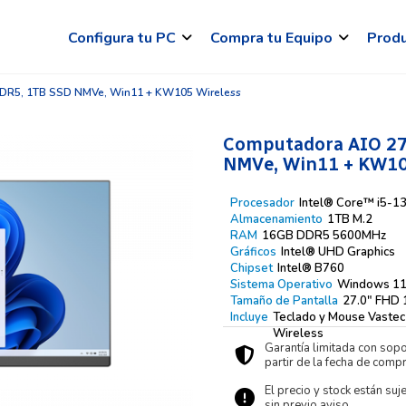
Configura tu PC
Compra tu Equipo
Prod
DDR5, 1TB SSD NMVe, Win11 + KW105 Wireless
Computadora AIO 27
NMVe, Win11 + KW10
Procesador
Intel® Core™ i5-1
Almacenamiento
1TB M.2
RAM
16GB DDR5 5600MHz
Gráficos
Intel® UHD Graphics
Chipset
Intel® B760
Sistema Operativo
Windows 1
Tamaño de Pantalla
27.0″ FHD
Incluye
Teclado y Mouse Vaste
Wireless
Garantía limitada con sopo
partir de la fecha de compr
El precio y stock están suj
sin previo aviso