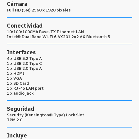
Cámara
Full HD (5M) 2560 x 1920 píxeles
Conectividad
10/100/1000Mb Base-TX Ethernet LAN
Intel® Dual Band Wi-Fi 6 AX201 2×2 AX Bluetooth 5
Interfaces
4 x USB 3.2 Tipo A
1 x USB 2.0 Tipo C
1 x USB 2.0 Tipo A
1 x HDMI
1 x VGA
1 x SD Card
1 x RJ-45 LAN port
1 x audio jack
Seguridad
Security (Kensington® Type) Lock Slot
TPM 2.0
Incluye