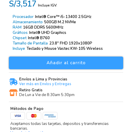
S/3,517
Incluye IGV.
Procesador
Intel® Core™ i5-13400 2.5GHz
Almacenamiento
500GB M.2 NVMe
RAM
16GB DDR5 5600MHz
Gráficos
Intel® UHD Graphics
Chipset
Intel® B760
Tamaño de Pantalla
23.8″ FHD 1920x1080P
Incluye
Teclado y Mouse Vastec KW-105 Wireless
Añadir al carrito
Envíos a Lima y Provincias
Ver más en Envíos y Entregas
Retiro Gratis
De Lun a Vie de 8:30am 5:30pm
Métodos de Pago
Aceptamos todas las tarjetas, depositos y transferencias
bancarias.