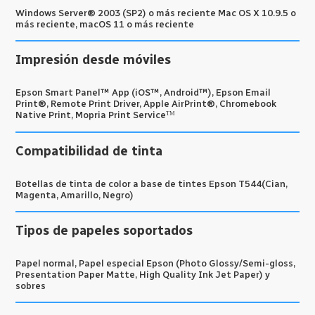
Windows Server® 2003 (SP2) o más reciente Mac OS X 10.9.5 o
más reciente, macOS 11 o más reciente
Impresión desde móviles
Epson Smart Panel™ App (iOS™, Android™), Epson Email
Print®, Remote Print Driver, Apple AirPrint®, Chromebook
Native Print, Mopria Print Serviceᵀᴹ
Compatibilidad de tinta
Botellas de tinta de color a base de tintes Epson T544(Cian,
Magenta, Amarillo, Negro)
Tipos de papeles soportados
Papel normal, Papel especial Epson (Photo Glossy/Semi-gloss,
Presentation Paper Matte, High Quality Ink Jet Paper) y
sobres