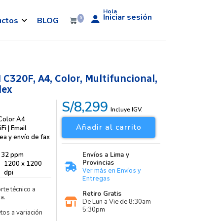
Hola
Iniciar sesión
uctos
BLOG
0
320F, A4, Color, Multifuncional,
lex
S/8,299
Incluye IGV.
Color A4
Añadir al carrito
Fi | Email
ea y envío de fax
32 ppm
Envíos a Lima y
Provincias
1200 x 1200
Ver más en Envíos y
dpi
Entregas
rte técnico a
Retiro Gratis
a.
De Lun a Vie de 8:30am
5:30pm
etos a variación