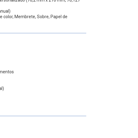
anual)
de color, Membrete, Sobre, Papel de
umentos
al)