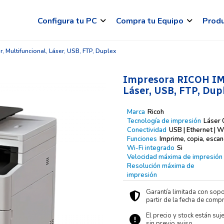
Configura tu PC
Compra tu Equipo
Prod
, Multifuncional, Láser, USB, FTP, Duplex
Impresora RICOH IM C
Láser, USB, FTP, Dup
Marca
Ricoh
Tecnología de impresión
Láser 
Conectividad
USB | Ethernet | Wi
Funciones
Imprime, copia, escan
Wi-Fi integrado
Si
Velocidad máxima de impresión
Resolución máxima de
impresión
Garantía limitada con sopo
partir de la fecha de compr
El precio y stock están suj
sin previo aviso