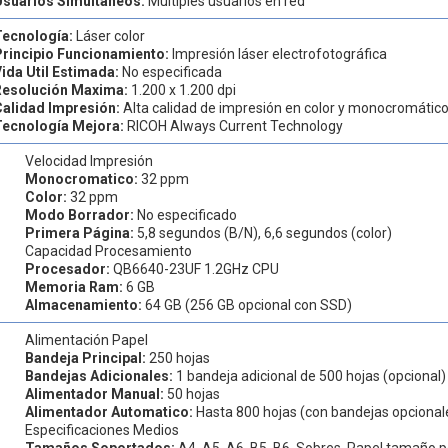
Usuarios Simultáneos:
Múltiples usuarios en red
Tecnología:
Láser color
Principio Funcionamiento:
Impresión láser electrofotográfica
ida Util Estimada:
No especificada
Resolución Maxima:
1.200 x 1.200 dpi
Calidad Impresión:
Alta calidad de impresión en color y monocromátic
Tecnología Mejora:
RICOH Always Current Technology
Velocidad Impresión
Monocromatico:
32 ppm
Color:
32 ppm
Modo Borrador:
No especificado
Primera Página:
5,8 segundos (B/N), 6,6 segundos (color)
Capacidad Procesamiento
Procesador:
QB6640-23UF 1.2GHz CPU
Memoria Ram:
6 GB
Almacenamiento:
64 GB (256 GB opcional con SSD)
Alimentación Papel
Bandeja Principal:
250 hojas
Bandejas Adicionales:
1 bandeja adicional de 500 hojas (opcional)
Alimentador Manual:
50 hojas
Alimentador Automatico:
Hasta 800 hojas (con bandejas opcional
Especificaciones Medios
Tamaños Soportados:
A4, A5, A6, B5, B6, Sobres, Papel tamaño