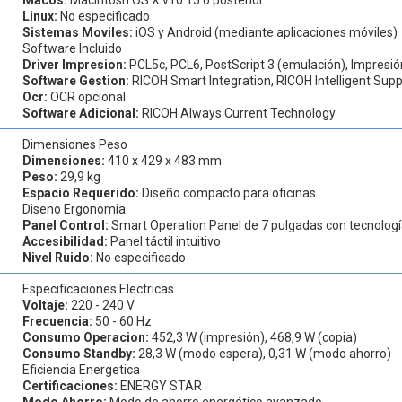
Linux:
No especificado
Sistemas Moviles:
iOS y Android (mediante aplicaciones móviles)
Software Incluido
Driver Impresion:
PCL5c, PCL6, PostScript 3 (emulación), Impresió
Software Gestion:
RICOH Smart Integration, RICOH Intelligent Supp
Ocr:
OCR opcional
Software Adicional:
RICOH Always Current Technology
Dimensiones Peso
Dimensiones:
410 x 429 x 483 mm
Peso:
29,9 kg
Espacio Requerido:
Diseño compacto para oficinas
Diseno Ergonomia
Panel Control:
Smart Operation Panel de 7 pulgadas con tecnologí
Accesibilidad:
Panel táctil intuitivo
Nivel Ruido:
No especificado
Especificaciones Electricas
Voltaje:
220 - 240 V
Frecuencia:
50 - 60 Hz
Consumo Operacion:
452,3 W (impresión), 468,9 W (copia)
Consumo Standby:
28,3 W (modo espera), 0,31 W (modo ahorro)
Eficiencia Energetica
Certificaciones:
ENERGY STAR
Modo Ahorro:
Modo de ahorro energético avanzado