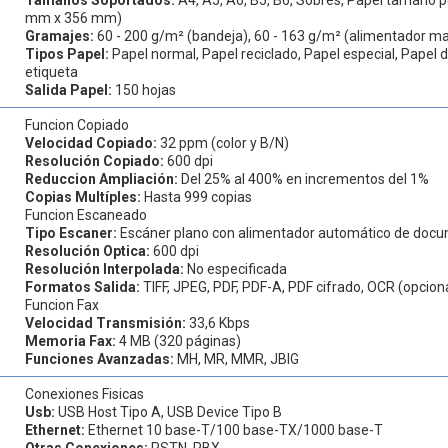
mm x 356 mm)
Gramajes:
60 - 200 g/m² (bandeja), 60 - 163 g/m² (alimentador m
Tipos Papel:
Papel normal, Papel reciclado, Papel especial, Papel 
etiqueta
Salida Papel:
150 hojas
Funcion Copiado
Velocidad Copiado:
32 ppm (color y B/N)
Resolución Copiado:
600 dpi
Reduccion Ampliación:
Del 25% al 400% en incrementos del 1%
Copias Multíples:
Hasta 999 copias
Funcion Escaneado
Tipo Escaner:
Escáner plano con alimentador automático de doc
Resolución Optica:
600 dpi
Resolución Interpolada:
No especificada
Formatos Salida:
TIFF, JPEG, PDF, PDF-A, PDF cifrado, OCR (opcion
Funcion Fax
Velocidad Transmisión:
33,6 Kbps
Memoria Fax:
4 MB (320 páginas)
Funciones Avanzadas:
MH, MR, MMR, JBIG
Conexiones Fisicas
Usb:
USB Host Tipo A, USB Device Tipo B
Ethernet:
Ethernet 10 base-T/100 base-TX/1000 base-T
Otras Conexiones:
PSTN, PBX