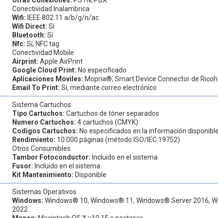
Conectividad Inalambrica
Wifi:
IEEE 802.11 a/b/g/n/ac
Wifi Direct:
Sí
Bluetooth:
Sí
Nfc:
Sí, NFC tag
Conectividad Mobile
Airprint:
Apple AirPrint
Google Cloud Print:
No especificado
Aplicaciones Moviles:
Mopria®, Smart Device Connector de Ricoh
Email To Print:
Sí, mediante correo electrónico
Sistema Cartuchos
Tipo Cartuchos:
Cartuchos de tóner separados
Numero Cartuchos:
4 cartuchos (CMYK)
Codigos Cartuchos:
No especificados en la información disponibl
Rendimiento:
10.000 páginas (método ISO/IEC 19752)
Otros Consumibles
Tambor Fotoconductor:
Incluido en el sistema
Fusor:
Incluido en el sistema
Kit Mantenimiento:
Disponible
Sistemas Operativos
Windows:
Windows® 10, Windows® 11, Windows® Server 2016, W
2022
Macos:
Macintosh OS X v10.15 o posterior