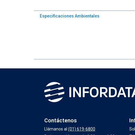
Especificaciones Ambientales
Contáctenos
In
Llámanos al
(01) 619-6800
So