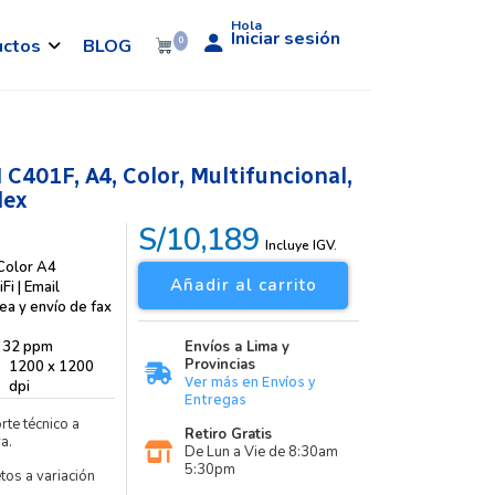
Hola
Iniciar sesión
uctos
BLOG
0
401F, A4, Color, Multifuncional,
lex
S/10,189
Incluye IGV.
Color A4
Añadir al carrito
Fi | Email
ea y envío de fax
32 ppm
Envíos a Lima y
Provincias
1200 x 1200
Ver más en Envíos y
dpi
Entregas
rte técnico a
Retiro Gratis
a.
De Lun a Vie de 8:30am
5:30pm
etos a variación