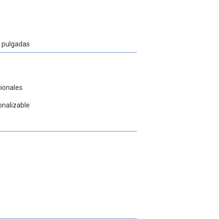
1 pulgadas
cionales
onalizable