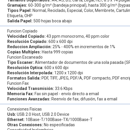
Gramajes:
60-300 g/m² (bandeja principal), hasta 300 g/m² (bypa
Tipos Papel:
Normal, Reciclado, Especial, Color, Membrete, Cartuli
Etiqueta, OHP
Salida Papel:
500 hojas boca abajo
Funcion Copiado
Velocidad Copiado:
43 ppm monocromo, 40 ppm color
Resolución Copiado:
600 x 600 dpi
Reduccion Ampliación:
25% - 400% en incrementos de 1%
Copias Multíples:
Hasta 999 copias
Funcion Escaneado
Tipo Escaner:
Alimentador de documentos de una sola pasada (S
Resolución Optica:
600 x 600 dpi
Resolución Interpolada:
1200 x 1200 dpi
Formatos Salida:
PDF, TIFF, JPEG, PDF/A, PDF compacto, PDF encr
Funcion Fax
Velocidad Transmisión:
33.6 Kbps
Memoria Fax:
Fax sin papel - envío directo a email
Funciones Avanzadas:
Reenvío de fax, difusión, fax a email
Conexiones Fisicas
Usb:
USB 2.0 Host, USB 2.0 Device
Ethernet:
10Base-T/100Base-TX/1000Base-T
Otras Conexiones:
No especificadas
Conectividad Inalambrica