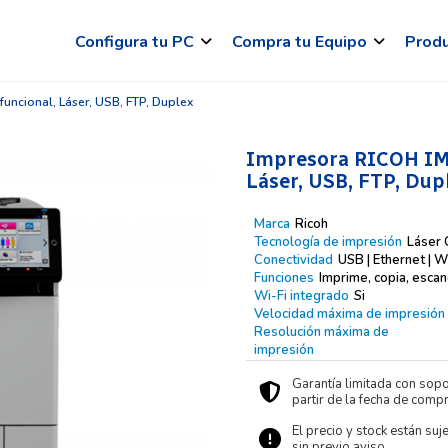
Configura tu PC
Compra tu Equipo
Prod
funcional, Láser, USB, FTP, Duplex
Impresora RICOH IM C
Láser, USB, FTP, Dup
Marca
Ricoh
Tecnología de impresión
Láser 
Conectividad
USB | Ethernet | Wi
Funciones
Imprime, copia, escan
Wi-Fi integrado
Si
Velocidad máxima de impresión
Resolución máxima de
impresión
Garantía limitada con sopo
partir de la fecha de compr
El precio y stock están suj
sin previo aviso