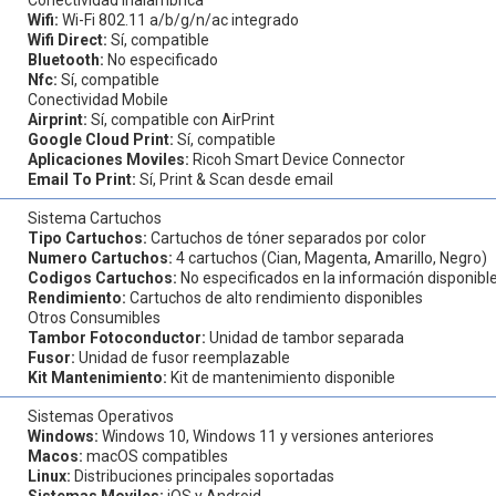
Wifi:
Wi-Fi 802.11 a/b/g/n/ac integrado
Wifi Direct:
Sí, compatible
Bluetooth:
No especificado
Nfc:
Sí, compatible
Conectividad Mobile
Airprint:
Sí, compatible con AirPrint
Google Cloud Print:
Sí, compatible
Aplicaciones Moviles:
Ricoh Smart Device Connector
Email To Print:
Sí, Print & Scan desde email
Sistema Cartuchos
Tipo Cartuchos:
Cartuchos de tóner separados por color
Numero Cartuchos:
4 cartuchos (Cian, Magenta, Amarillo, Negro)
Codigos Cartuchos:
No especificados en la información disponibl
Rendimiento:
Cartuchos de alto rendimiento disponibles
Otros Consumibles
Tambor Fotoconductor:
Unidad de tambor separada
Fusor:
Unidad de fusor reemplazable
Kit Mantenimiento:
Kit de mantenimiento disponible
Sistemas Operativos
Windows:
Windows 10, Windows 11 y versiones anteriores
Macos:
macOS compatibles
Linux:
Distribuciones principales soportadas
Sistemas Moviles:
iOS y Android