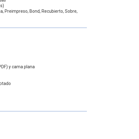
ss)
na, Preimpreso, Bond, Recubierto, Sobre,
PDF) y cama plana
iptado