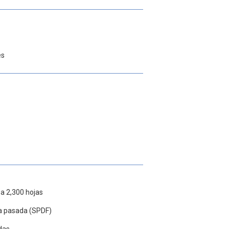
es
 a 2,300 hojas
a pasada (SPDF)
adas