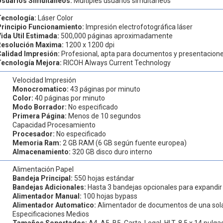
Usuarios Simultáneos:
Múltiples usuarios simultáneos
Tecnología:
Láser Color
Principio Funcionamiento:
Impresión electrofotográfica láser
ida Util Estimada:
500,000 páginas aproximadamente
Resolución Maxima:
1200 x 1200 dpi
Calidad Impresión:
Profesional, apta para documentos y presentacion
Tecnología Mejora:
RICOH Always Current Technology
Velocidad Impresión
Monocromatico:
43 páginas por minuto
Color:
40 páginas por minuto
Modo Borrador:
No especificado
Primera Página:
Menos de 10 segundos
Capacidad Procesamiento
Procesador:
No especificado
Memoria Ram:
2 GB RAM (6 GB según fuente europea)
Almacenamiento:
320 GB disco duro interno
Alimentación Papel
Bandeja Principal:
550 hojas estándar
Bandejas Adicionales:
Hasta 3 bandejas opcionales para expandir
Alimentador Manual:
100 hojas bypass
Alimentador Automatico:
Alimentador de documentos de una sol
Especificaciones Medios
Tamaños Soportados:
A4, A5, B5, Carta, Legal, HLT, 8.5 x 14 pulg