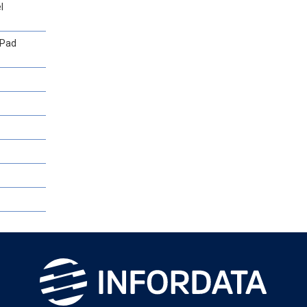
l
 Pad