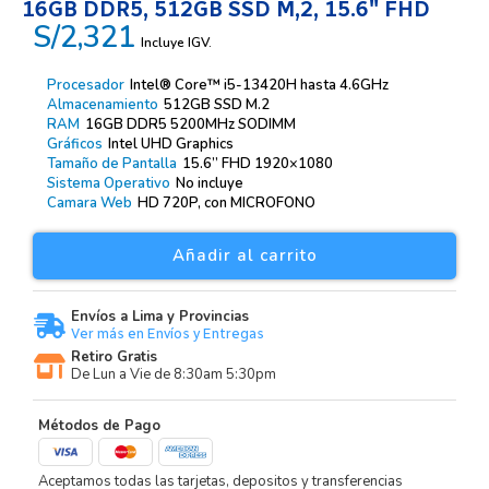
16GB DDR5, 512GB SSD M,2, 15.6″ FHD
S/2,321
Incluye IGV.
Procesador
Intel® Core™ i5-13420H hasta 4.6GHz
Almacenamiento
512GB SSD M.2
RAM
16GB DDR5 5200MHz SODIMM
Gráficos
Intel UHD Graphics
Tamaño de Pantalla
15.6” FHD 1920×1080
Sistema Operativo
No incluye
Camara Web
HD 720P, con MICROFONO
Añadir al carrito
Envíos a Lima y Provincias
Ver más en Envíos y Entregas
Retiro Gratis
De Lun a Vie de 8:30am 5:30pm
Métodos de Pago
Aceptamos todas las tarjetas, depositos y transferencias