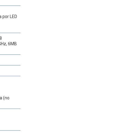
a por LED
8
 GHz, 6MB
a (no