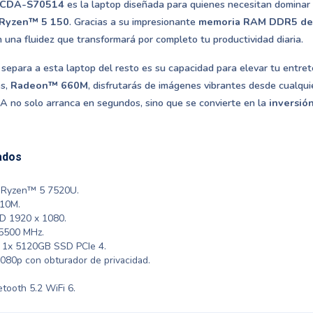
3CDA-S70514
es la laptop diseñada para quienes necesitan dominar
Ryzen™ 5 150
. Gracias a su impresionante
memoria RAM DDR5 de
 una fluidez que transformará por completo tu productividad diaria.
separa a esta laptop del resto es su capacidad para elevar tu entrete
os,
Radeon™ 660M
, disfrutarás de imágenes vibrantes desde cualqu
o solo arranca en segundos, sino que se convierte en la
inversión
ados
 Ryzen™ 5 7520U.
10M.
HD 1920 x 1080.
500 MHz.
 1x 5120GB SSD PCIe 4.
80p con obturador de privacidad.
tooth 5.2 WiFi 6.