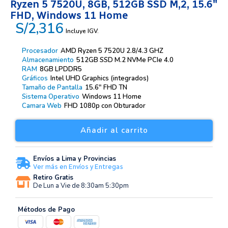
Ryzen 5 7520U, 8GB, 512GB SSD M,2, 15.6″
FHD, Windows 11 Home
S/2,316
Incluye IGV.
Procesador
AMD Ryzen 5 7520U 2.8/4.3 GHZ
Almacenamiento
512GB SSD M.2 NVMe PCIe 4.0
RAM
8GB LPDDR5
Gráficos
Intel UHD Graphics (integrados)
Tamaño de Pantalla
15.6″ FHD TN
Sistema Operativo
Windows 11 Home
Camara Web
FHD 1080p con Obturador
Añadir al carrito
Envíos a Lima y Provincias
Ver más en Envíos y Entregas
Retiro Gratis
De Lun a Vie de 8:30am 5:30pm
Métodos de Pago