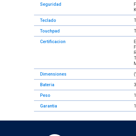
Seguridad
F
K
Teclado
T
Touchpad
T
Certificacion
E
F
T
M
Dimensiones
(
Bateria
Peso
1
Garantia