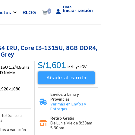
Hola
Iniciar sesión
uctos
BLOG
0
4 IRU, Core I3-1315U, 8GB DDR4,
 Grey
S/1,601
Incluye IGV.
315U 1.2/4.5GHz
SD NVMe
Añadir al carrito
 1920×1080
Envíos a Lima y
Provincias
Ver más en Envíos y
Entregas
rte técnico a
Retiro Gratis
a.
De Lun a Vie de 8:30am
5:30pm
etos a variación