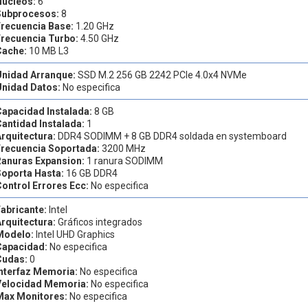
Nucleos:
6
Subprocesos:
8
Frecuencia Base:
1.20 GHz
Frecuencia Turbo:
4.50 GHz
Cache:
10 MB L3
Unidad Arranque:
SSD M.2 256 GB 2242 PCIe 4.0x4 NVMe
Unidad Datos:
No especifica
Capacidad Instalada:
8 GB
Cantidad Instalada:
1
Arquitectura:
DDR4 SODIMM + 8 GB DDR4 soldada en systemboard
Frecuencia Soportada:
3200 MHz
Ranuras Expansion:
1 ranura SODIMM
Soporta Hasta:
16 GB DDR4
Control Errores Ecc:
No especifica
Fabricante:
Intel
Arquitectura:
Gráficos integrados
Modelo:
Intel UHD Graphics
Capacidad:
No especifica
Cudas:
0
Interfaz Memoria:
No especifica
Velocidad Memoria:
No especifica
Max Monitores:
No especifica