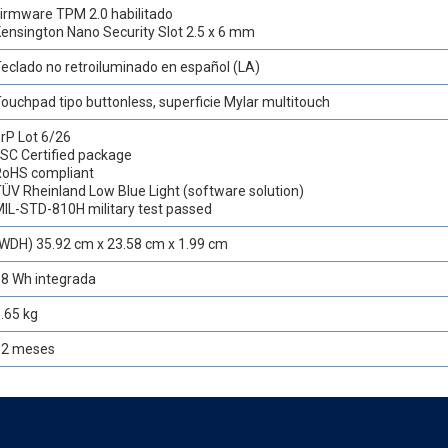
irmware TPM 2.0 habilitado
ensington Nano Security Slot 2.5 x 6 mm
eclado no retroiluminado en español (LA)
ouchpad tipo buttonless, superficie Mylar multitouch
rP Lot 6/26
SC Certified package
RoHS compliant
ÜV Rheinland Low Blue Light (software solution)
IL-STD-810H military test passed
WDH) 35.92 cm x 23.58 cm x 1.99 cm
38 Wh integrada
.65 kg
12 meses