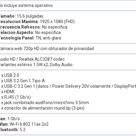
o incluye sistema operativo
Tamaño:
15.6 pulgadas
Resolucion Maxima:
1920 x 1080 (FHD)
Frecuencia Refresco:
No especifica
Relacion Aspecto:
No especifica
Tecnologia Panel:
TN, anti-glare
Cámara web 720p HD con obturador de privacidad
Audio HD / Realtek ALC3287 codec
arlantes estéreo 1.5W x2, Dolby Audio
 x USB 2.0
 x USB 3.2 Gen 1 Tipo-A
 x USB-C 3.2 Gen 1 (datos / Power Delivery 20V solamente / DisplayPort
 x HDMI
 x RJ45 (1 Gb/s)
1 x jack combinado audífono/micrófono 3.5mm
 x conector de alimentación round tip (3-pin)
Lan:
1 Gb/s
Wlan:
Wi-Fi 6 802.11ax 2x2
Bluetooth:
5.2