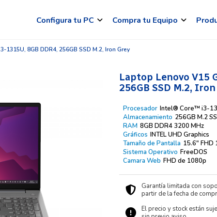
Configura tu PC
Compra tu Equipo
Prod
i3-1315U, 8GB DDR4, 256GB SSD M.2, Iron Grey
Laptop Lenovo V15 G
256GB SSD M.2, Iron
Procesador
Intel® Core™ i3-1
Almacenamiento
256GB M.2 S
RAM
8GB DDR4 3200 MHz
Gráficos
INTEL UHD Graphics
Tamaño de Pantalla
15.6″ FHD
Sistema Operativo
FreeDOS
Camara Web
FHD de 1080p
Garantía limitada con sopo
partir de la fecha de compr
El precio y stock están suj
sin previo aviso