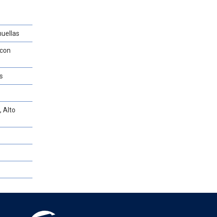
huellas
 con
s
 Alto