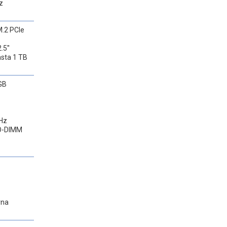
z
.2 PCIe
.5''
asta 1 TB
GB
Hz
SO-DIMM
rna