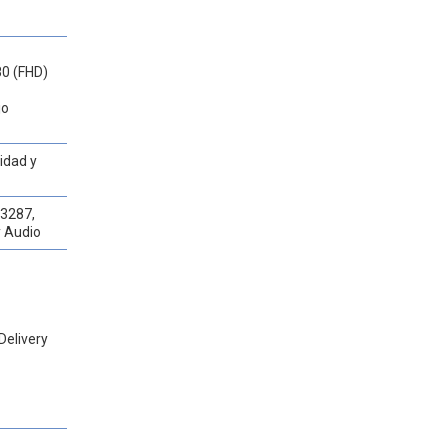
80 (FHD)
jo
idad y
C3287,
y Audio
Delivery