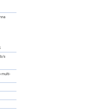
enna
S
Mb/s
 multi-