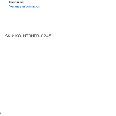
bancarias.
Ver más información
SKU:
KO-NT3NER-0245
z