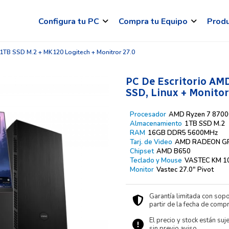
Configura tu PC
Compra tu Equipo
Prod
1TB SSD M.2 + MK120 Logitech + Monitror 27.0
PC De Escritorio AM
SSD, Linux + Monitor
Procesador
AMD Ryzen 7 8700
Almacenamiento
1TB SSD M.2
RAM
16GB DDR5 5600MHz
Tarj. de Video
AMD RADEON G
Chipset
AMD B650
Teclado y Mouse
VASTEC KM 1
Monitor
Vastec 27.0″ Pivot
Garantía limitada con sopo
partir de la fecha de compr
El precio y stock están suj
sin previo aviso