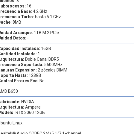
Nucleos:
8
Subprocesos:
16
Frecuencia Base:
4.2 GHz
Frecuencia Turbo:
hasta 5.1 GHz
Cache:
8MB
Unidad Arranque:
1TB M.2 PCIe
Unidad Datos:
-
Capacidad Instalada:
16GB
Cantidad Instalada:
1
Arquitectura:
Doble Canal DDR5
Frecuencia Soportada:
5600MHz
Ranuras Expansion:
2 zócalos DIMM
Soporta Hasta:
128GB
Control Errores Ecc:
No
AMD B650
Fabricante:
NVIDIA
Arquitectura:
Ampere
Modelo:
RTX 3060 12GB
Ubuntu Linux
Realtek® Audio CODEC 2/4/5.1/7.1-channel