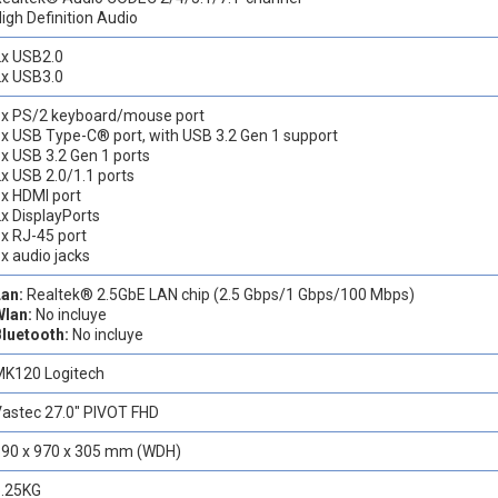
igh Definition Audio
2x USB2.0
2x USB3.0
1x PS/2 keyboard/mouse port
x USB Type-C® port, with USB 3.2 Gen 1 support
x USB 3.2 Gen 1 ports
x USB 2.0/1.1 ports
x HDMI port
x DisplayPorts
x RJ-45 port
x audio jacks
Lan:
Realtek® 2.5GbE LAN chip (2.5 Gbps/1 Gbps/100 Mbps)
Wlan:
No incluye
Bluetooth:
No incluye
MK120 Logitech
Vastec 27.0" PIVOT FHD
390 x 970 x 305 mm (WDH)
5.25KG