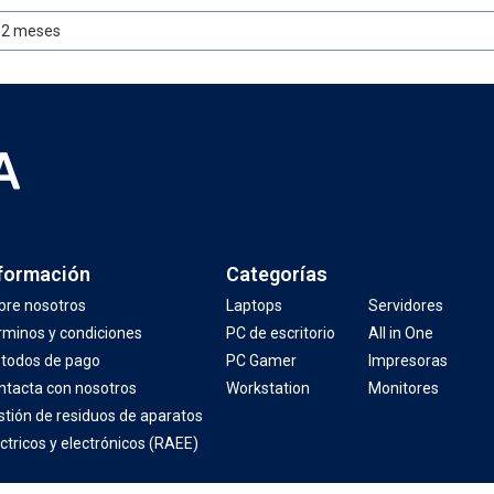
12 meses
formación
Categorías
bre nosotros
Laptops
Servidores
rminos y condiciones
PC de escritorio
All in One
todos de pago
PC Gamer
Impresoras
ntacta con nosotros
Workstation
Monitores
stión de residuos de aparatos
ctricos y electrónicos (RAEE)