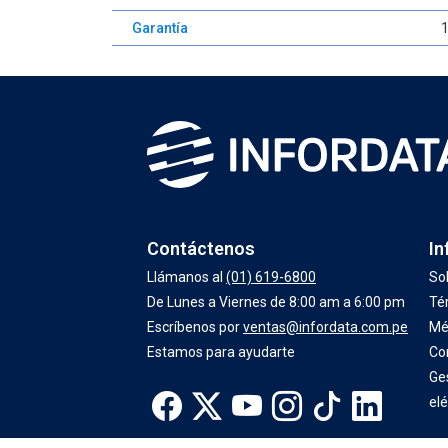
Garantía
Contáctenos
In
Llámanos al
(01) 619-6800
So
De Lunes a Viernes de 8:00 am a 6:00 pm
Té
Escríbenos por
ventas@infordata.com.pe
Mé
Estamos para ayudarte
Co
Ge
elé