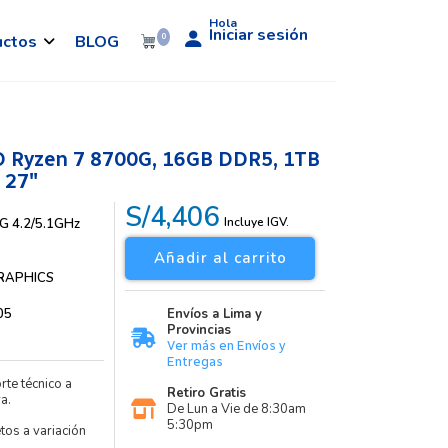
Hola
Iniciar sesión
uctos
BLOG
0
D Ryzen 7 8700G, 16GB DDR5, 1TB
 27″
S/4,406
Incluye IGV.
G 4.2/5.1GHz
Añadir al carrito
RAPHICS
05
Envíos a Lima y
Provincias
Ver más en Envíos y
Entregas
rte técnico a
Retiro Gratis
a.
De Lun a Vie de 8:30am
5:30pm
etos a variación