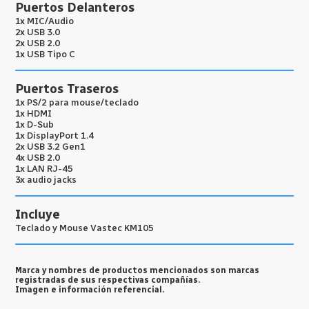
Puertos Delanteros
1x MIC/Audio
2x USB 3.0
2x USB 2.0
1x USB Tipo C
Puertos Traseros
1x PS/2 para mouse/teclado
1x HDMI
1x D-Sub
1x DisplayPort 1.4
2x USB 3.2 Gen1
4x USB 2.0
1x LAN RJ-45
3x audio jacks
Incluye
Teclado y Mouse Vastec KM105
Marca y nombres de productos mencionados son marcas
registradas de sus respectivas compañías.
Imagen e información referencial.