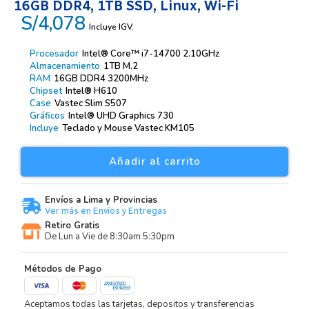
16GB DDR4, 1TB SSD, Linux, Wi-Fi
S/4,078
Incluye IGV.
Procesador
Intel® Core™ i7-14700 2.10GHz
Almacenamiento
1TB M.2
RAM
16GB DDR4 3200MHz
Chipset
Intel® H610
Case
Vastec Slim S507
Gráficos
Intel® UHD Graphics 730
Incluye
Teclado y Mouse Vastec KM105
Añadir al carrito
Envíos a Lima y Provincias
Ver más en Envíos y Entregas
Retiro Gratis
De Lun a Vie de 8:30am 5:30pm
Métodos de Pago
Aceptamos todas las tarjetas, depositos y transferencias