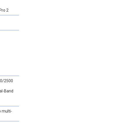
Pro 2
00/2500
ual-Band
 multi-