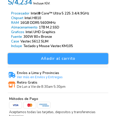
S/4,234
Incluye IGV.
Procesador
Intel® Core™ Ultra 5 225 3.4/4.9GHz
Chipset
Intel H810
RAM
16GB DDR5 5600MHz
Almacenamiento
1TB M.2 SSD
Graficos
Intel UHD Graphics
Fuente
300W 80+ Bronze
Case
Vastec S612 SLIM
Incluye
Teclado y Mouse Vastec KM105
Añadir al carrito
Envíos a Lima y Provincias
Ver más en Envíos y Entregas
Retiro Gratis
De Lun a Vie de 8:30am 5:30pm
Métodos de Pago
Aceptamos todas las tarjetas, depositos y transferencias