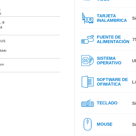
,
X
TARJETA
S
INALAMBRICA
, 6
et
FUENTE DE
7
LUS
ALIMENTACIÓN
 AM4
SISTEMA
U
OPERATIVO
on
SOFTWARE DE
L
OFIMÁTICA
TECLADO
S
MOUSE
S