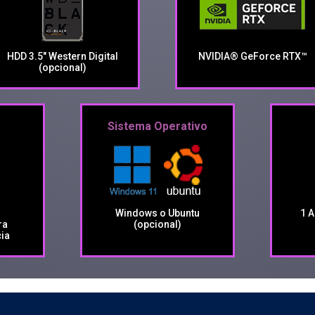
HDD 3.5" Western Digital
NVIDIA® GeForce RTX™
(opcional)
Sistema Operativo
Windows o Ubuntu
1 A
ra
(opcional)
ia