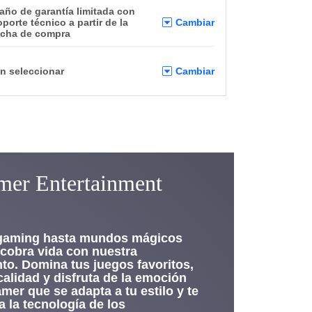
 año de garantía limitada con
oporte técnico a partir de la
Cambiar
echa de compra
in seleccionar
Cambiar
er Entertainment
 gaming hasta mundos mágicos
 cobra vida con nuestra
to. Domina tus juegos favoritos,
calidad y disfruta de la emoción
mer que se adapta a tu estilo y te
a la tecnología de los