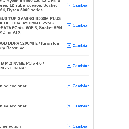
MD Ryzen 5 5500 3.6/4.2 GHz, 6
ores, 12 subprocesos, Socket
Cambiar
M4, Ryzen 5000 series
SUS TUF GAMING B550M-PLUS
IFI II DDR4, 4xDIMMs, 2xM.2,
Cambiar
xSATA 6Gb/s, WiFi6, Socket AM4
MD, m-ATX
6GB DDR4 3200MHz / Kingston
Cambiar
ury Beast .vc
TB M.2 NVME PCIe 4.0 /
Cambiar
INGSTON NV3
in seleccionar
Cambiar
in seleccionar
Cambiar
o selection
Cambiar