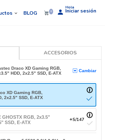
Hola
Iniciar sesión
uctos
BLOG
0
ACCESORIOS
astec Draco XD Gaming RGB,
Cambiar
x3.5" HDD, 2x2.5" SSD, E-ATX
aco XD Gaming RGB,
, 2x2.5" SSD, E-ATX
GHOSTX RGB, 2x3.5"
+
S/
147
5" SSD, E-ATX