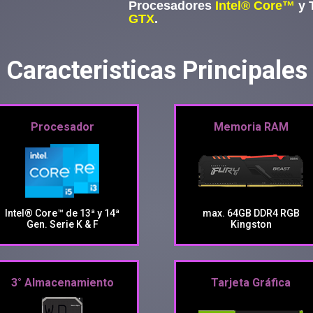
Procesadores
Intel® Core™
y T
GTX
.
Caracteristicas Principales
Procesador
Memoria RAM
Intel® Core™ de 13ª y 14ª
max. 64GB DDR4 RGB
Gen. Serie K & F
Kingston
3° Almacenamiento
Tarjeta Gráfica