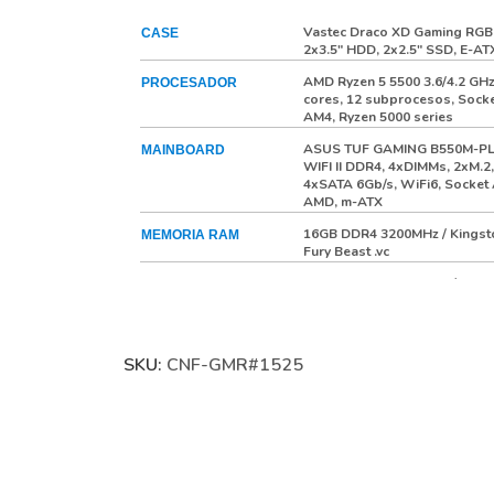
Vastec Draco XD Gaming RGB
CASE
2x3.5" HDD, 2x2.5" SSD, E-AT
AMD Ryzen 5 5500 3.6/4.2 GHz
PROCESADOR
cores, 12 subprocesos, Sock
AM4, Ryzen 5000 series
ASUS TUF GAMING B550M-P
MAINBOARD
WIFI II DDR4, 4xDIMMs, 2xM.2,
4xSATA 6Gb/s, WiFi6, Socket
AMD, m-ATX
16GB DDR4 3200MHz / Kingst
MEMORIA RAM
Fury Beast .vc
1TB M.2 NVME PCIe 4.0 /
UNIDAD M.2 PRINCIPAL
KINGSTON NV3
Sin seleccionar
UNIDAD 2.5" SSD
SKU:
CNF-GMR#1525
Sin seleccionar
UNIDAD 3.5" HDD
No selection
TARJETA DE VIDEO
Sin seleccionar
TARJETA
INALAMBRICA