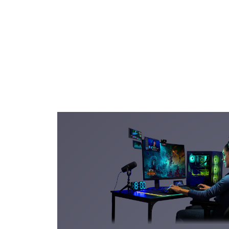
750W 80 PLUS Gold - Antec
FUENTE DE
ALIMENTACIÓN
Ubuntu Linux (Software libre)
SISTEMA OPERATIVO
LibreOffice (Software gratuito
SOFTWARE DE
OFIMÁTICA
Sin seleccionar
TECLADO
Sin seleccionar
MOUSE
1 año de garantía limitada co
GARANTÍA
soporte técnico a partir de la
fecha de compra
Sin seleccionar
PAD MOUSE
Sin seleccionar
AUDIFONOS
Sin seleccionar
CAMARA WEB
Sin seleccionar
PARLANTES