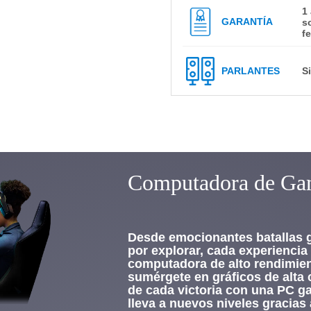
1
GARANTÍA
s
f
)
PARLANTES
S
n
Computadora de Gam
Desde emocionantes batallas
por explorar, cada experiencia
computadora de alto rendimien
sumérgete en gráficos de alta 
de cada victoria con una PC ga
lleva a nuevos niveles gracias 