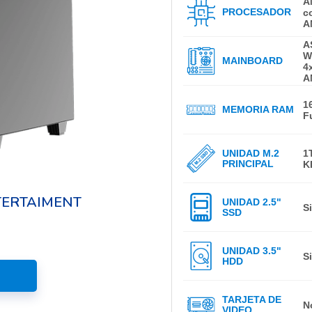
A
PROCESADOR
c
A
A
W
MAINBOARD
4
A
1
MEMORIA RAM
F
UNIDAD M.2
1
PRINCIPAL
K
TERTAIMENT
UNIDAD 2.5"
S
SSD
UNIDAD 3.5"
S
HDD
TARJETA DE
N
VIDEO