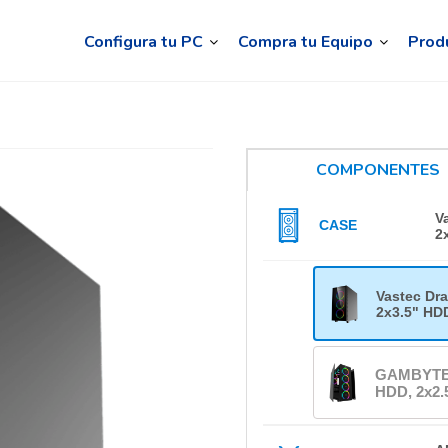
Configura tu PC
Compra tu Equipo
Prod
COMPONENTES
V
CASE
2
Vastec Dr
2x3.5" HDD
GAMBYTE 
HDD, 2x2.