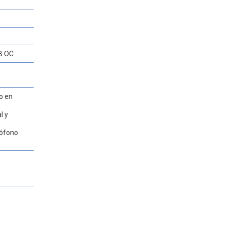
B OC
do en
l y
rófono