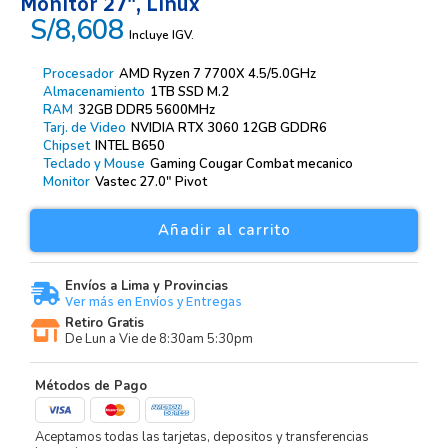
Monitor 27″, Linux
S/8,608
Incluye IGV.
Procesador
AMD Ryzen 7 7700X 4.5/5.0GHz
Almacenamiento
1TB SSD M.2
RAM
32GB DDR5 5600MHz
Tarj. de Video
NVIDIA RTX 3060 12GB GDDR6
Chipset
INTEL B650
Teclado y Mouse
Gaming Cougar Combat mecanico
Monitor
Vastec 27.0″ Pivot
Añadir al carrito
Envíos a Lima y Provincias
Ver más en Envíos y Entregas
Retiro Gratis
De Lun a Vie de 8:30am 5:30pm
Métodos de Pago
Aceptamos todas las tarjetas, depositos y transferencias