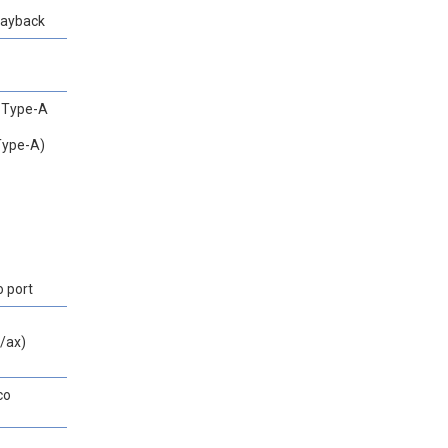
layback
x Type-A
 Type-A)
 port
c/ax)
co