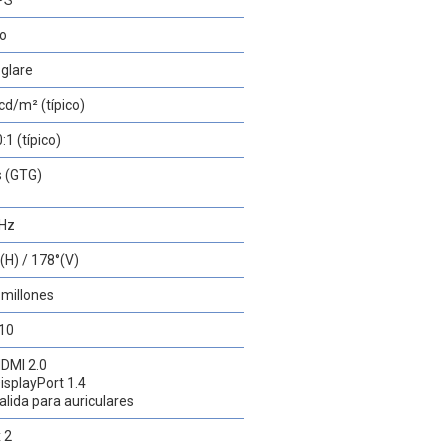
PS
no
glare
cd/m² (típico)
:1 (típico)
 (GTG)
 Hz
(H) / 178°(V)
 millones
10
HDMI 2.0
DisplayPort 1.4
salida para auriculares
 2