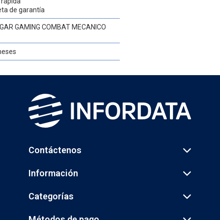
 rápida
eta de garantía
GAR GAMING COMBAT MECANICO
meses
Contáctenos
Información
Categorías
Métodos de pago