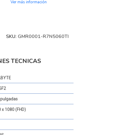
Ver más información
SKU:
GMR0001-R7N5060TI
NES TECNICAS
ABYTE
5F2
 pulgadas
 x 1080 (FHD)