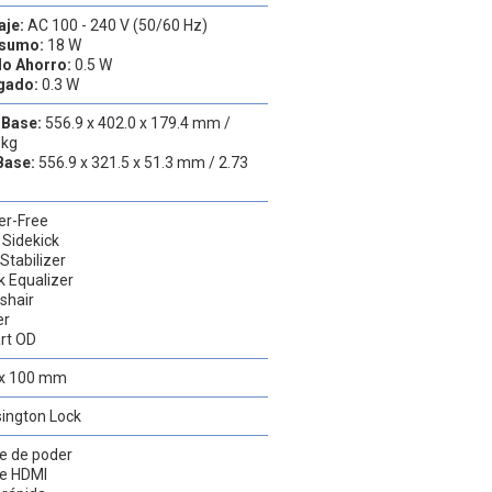
aje:
AC 100 - 240 V (50/60 Hz)
sumo:
18 W
o Ahorro:
0.5 W
gado:
0.3 W
 Base:
556.9 x 402.0 x 179.4 mm /
 kg
Base:
556.9 x 321.5 x 51.3 mm / 2.73
ker-Free
Sidekick
Stabilizer
k Equalizer
shair
er
rt OD
 x 100 mm
ington Lock
e de poder
le HDMI