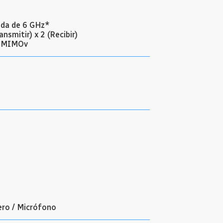
ida de 6 GHz*
nsmitir) x 2 (Recibir)
U-MIMOv
ero / Micrófono