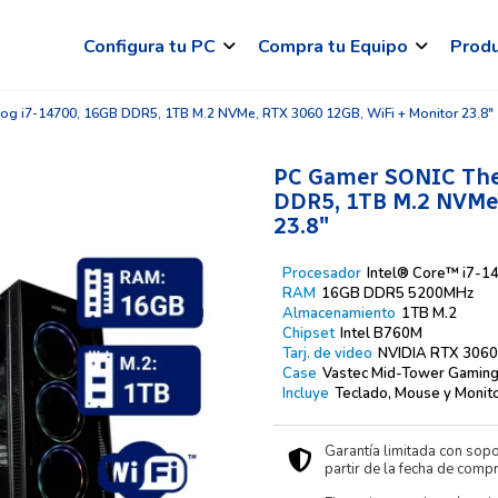
Configura tu PC
Compra tu Equipo
Prod
 i7-14700, 16GB DDR5, 1TB M.2 NVMe, RTX 3060 12GB, WiFi + Monitor 23.8"
PC Gamer SONIC The
DDR5, 1TB M.2 NVMe,
23.8″
Procesador
Intel® Core™ i7-1
RAM
16GB DDR5 5200MHz
Almacenamiento
1TB M.2
Chipset
Intel B760M
Tarj. de video
NVIDIA RTX 306
Case
Vastec Mid-Tower Gamin
Incluye
Teclado, Mouse y Monit
Garantía limitada con sopo
partir de la fecha de compr