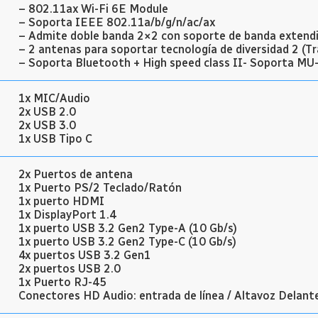
– 802.11ax Wi-Fi 6E Module
– Soporta IEEE 802.11a/b/g/n/ac/ax
– Admite doble banda 2×2 con soporte de banda extend
– 2 antenas para soportar tecnología de diversidad 2 (Tra
– Soporta Bluetooth + High speed class II- Soporta M
1x MIC/Audio
2x USB 2.0
2x USB 3.0
1x USB Tipo C
2x Puertos de antena
1x Puerto PS/2 Teclado/Ratón
1x puerto HDMI
1x DisplayPort 1.4
1x puerto USB 3.2 Gen2 Type-A (10 Gb/s)
1x puerto USB 3.2 Gen2 Type-C (10 Gb/s)
4x puertos USB 3.2 Gen1
2x puertos USB 2.0
1x Puerto RJ-45
Conectores HD Audio: entrada de línea / Altavoz Delant