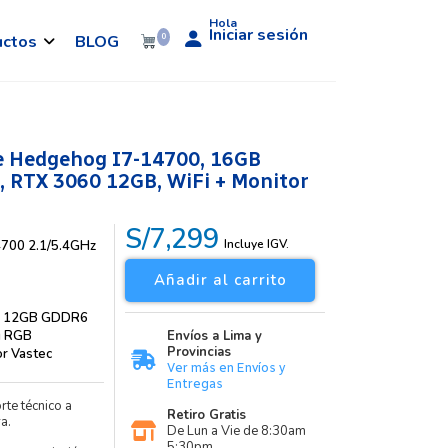
Hola
Iniciar sesión
uctos
BLOG
0
 Hedgehog I7-14700, 16GB
 RTX 3060 12GB, WiFi + Monitor
S/7,299
Incluye IGV.
4700 2.1/5.4GHz
Añadir al carrito
0 12GB GDDR6
g RGB
Envíos a Lima y
Provincias
or Vastec
Ver más en Envíos y
Entregas
rte técnico a
Retiro Gratis
a.
De Lun a Vie de 8:30am
5:30pm