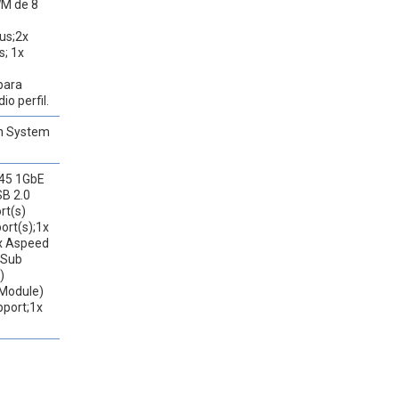
WM de 8
us;2x
s; 1x
para
o perfil.
ón System
J45 1GbE
SB 2.0
rt(s)
ort(s);1x
1x Aspeed
-Sub
)
 Module)
pport;1x