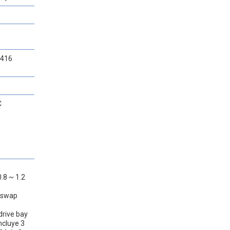
7416
C
.8 ~ 1.2
t-swap
 drive bay
ncluye 3