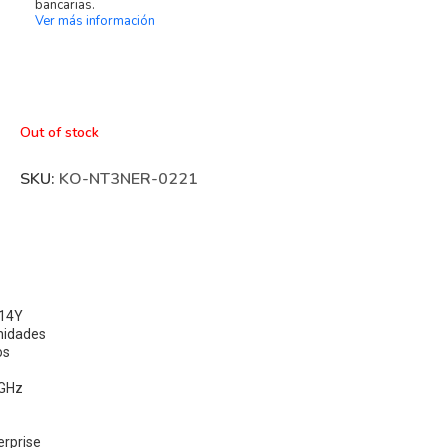
bancarias.
Ver más información
Out of stock
SKU:
KO-NT3NER-0221
514Y
nidades
os
 GHz
erprise