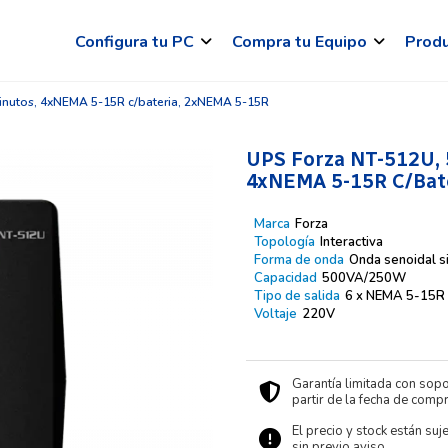
Configura tu PC
Compra tu Equipo
Prod
inutos, 4xNEMA 5-15R c/bateria, 2xNEMA 5-15R
UPS Forza NT-512U, 
4xNEMA 5-15R C/bat
Marca
Forza
Topología
Interactiva
Forma de onda
Onda senoidal s
Capacidad
500VA/250W
Tipo de salida
6 x NEMA 5-15R
Voltaje
220V
Garantía limitada con sopo
partir de la fecha de compr
El precio y stock están suj
sin previo aviso