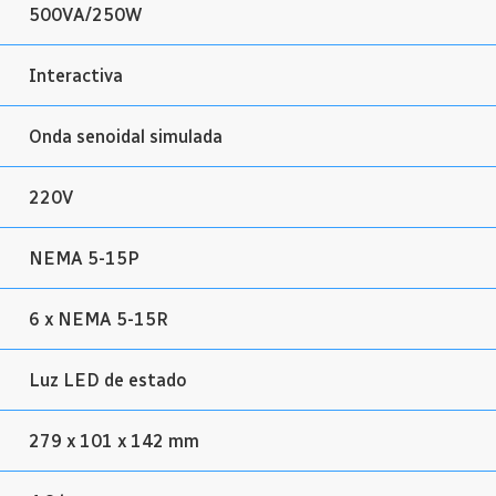
500VA/250W
Interactiva
Onda senoidal simulada
220V
NEMA 5-15P
6 x NEMA 5-15R
Luz LED de estado
279 x 101 x 142 mm