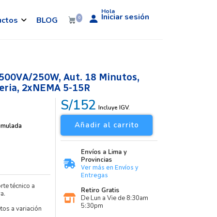
Hola
Iniciar sesión
uctos
BLOG
0
500VA/250W, Aut. 18 Minutos,
eria, 2xNEMA 5-15R
S/152
Incluye IGV.
Añadir al carrito
imulada
Envíos a Lima y
Provincias
Ver más en Envíos y
Entregas
rte técnico a
Retiro Gratis
a.
De Lun a Vie de 8:30am
5:30pm
etos a variación