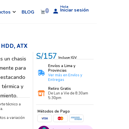
Hola
Iniciar sesión
uctos
BLOG
0
″ HDD, ATX
S/157
 un chasis
Incluye IGV.
Envíos a Lima y
mente para
Provincias
Ver más en Envíos y
 destacando
Entregas
n térmica y
Retiro Gratis
De Lun a Vie de 8:30am
miento.
5:30pm
rte técnico a
a.
Métodos de Pago
etos a variación