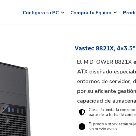
Configura tu PC
Compra tu Equipo
Prod
Vastec 8821X, 4×3.5
El MIDTOWER 8821X es
ATX diseñado especial
entornos de servidor,
por su eficiente gestió
capacidad de almacena
Garantía limitada con sopo
partir de la fecha de compr
El precio y stock están suj
sin previo aviso