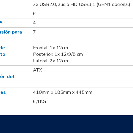
2x USB2.0, audio HD USB3,1 (GEN1 opcional)
6
25
4
nsión para
7
de
Frontal: 1x 12cm
nto
Posterior: 1x 12/9/8 cm
Lateral: 2x 12cm
ATX
ión del
nes
410mm x 185mm x 445mm
6,1KG