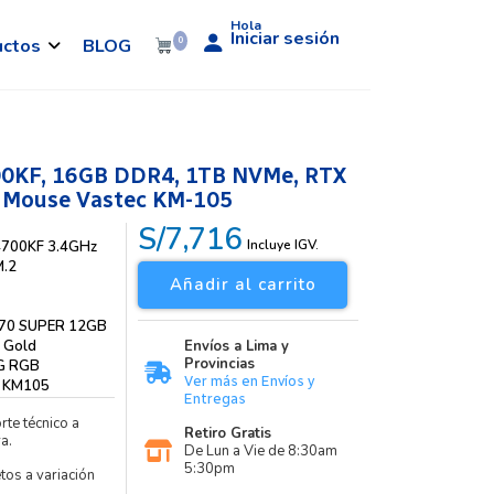
Hola
Iniciar sesión
uctos
BLOG
0
00KF, 16GB DDR4, 1TB NVMe, RTX
 Mouse Vastec KM-105
S/7,716
Incluye IGV.
4700KF 3.4GHz
M.2
Añadir al carrito
70 SUPER 12GB
 Gold
Envíos a Lima y
Provincias
TG RGB
Ver más en Envíos y
c KM105
Entregas
rte técnico a
Retiro Gratis
a.
De Lun a Vie de 8:30am
5:30pm
etos a variación