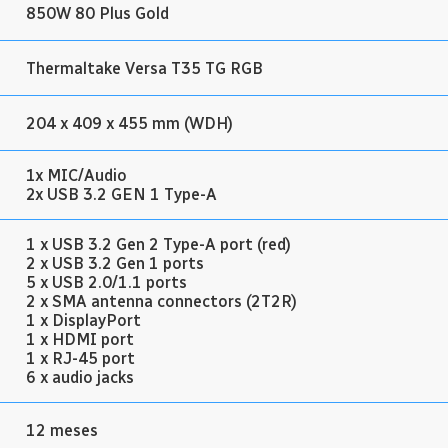
850W 80 Plus Gold
Thermaltake Versa T35 TG RGB
204 x 409 x 455 mm (WDH)
1x MIC/Audio
2x USB 3.2 GEN 1 Type-A
1 x USB 3.2 Gen 2 Type-A port (red)
2 x USB 3.2 Gen 1 ports
5 x USB 2.0/1.1 ports
2 x SMA antenna connectors (2T2R)
1 x DisplayPort
1 x HDMI port
1 x RJ-45 port
6 x audio jacks
12 meses