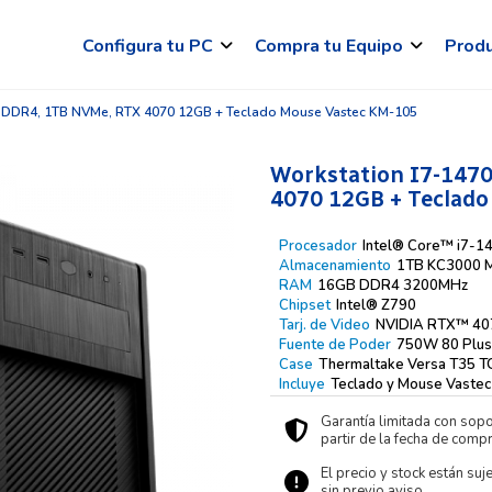
Configura tu PC
Compra tu Equipo
Prod
B DDR4, 1TB NVMe, RTX 4070 12GB + Teclado Mouse Vastec KM-105
Workstation I7-147
4070 12GB + Teclado
Procesador
Intel® Core™ i7-1
Almacenamiento
1TB KC3000 
RAM
16GB DDR4 3200MHz
Chipset
Intel® Z790
Tarj. de Video
NVIDIA RTX™ 40
Fuente de Poder
750W 80 Plus
Case
Thermaltake Versa T35 
Incluye
Teclado y Mouse Vaste
Garantía limitada con sopo
partir de la fecha de compr
El precio y stock están suj
sin previo aviso