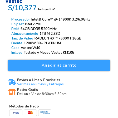
Vastec
S/10,377
Incluye IGV.
Procesador
Intel® Core™ i9-14900K 3.2/6.0GHz
Chipset
Intel Z790
RAM
64GB DDR5 5200MHz
Almacenamiento
1TB M.2 SSD
Tarj. de Video
RADEON RX™ 7600XT 16GB
Fuente
1200W 80+ PLATINUM
Case
Vastec W40
Incluye
Teclado y Mouse Vastec KM105
Añadir al carrito
Envíos a Lima y Provincias
Ver más en Envíos y Entregas
Retiro Gratis
De Lun a Vie de 8:30am 5:30pm
Métodos de Pago