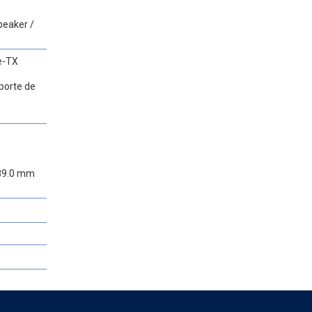
peaker /
e-TX
porte de
489.0 mm