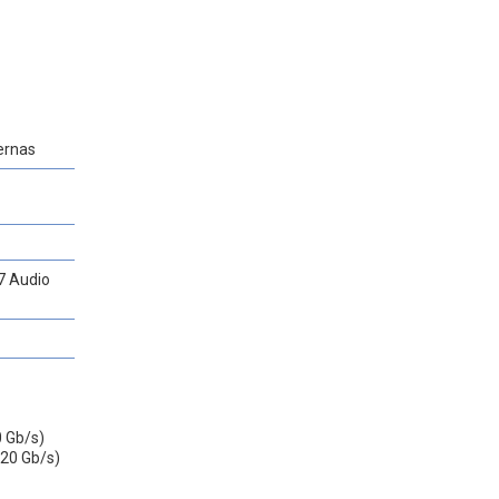
ernas
7 Audio
0 Gb/s)
(20 Gb/s)