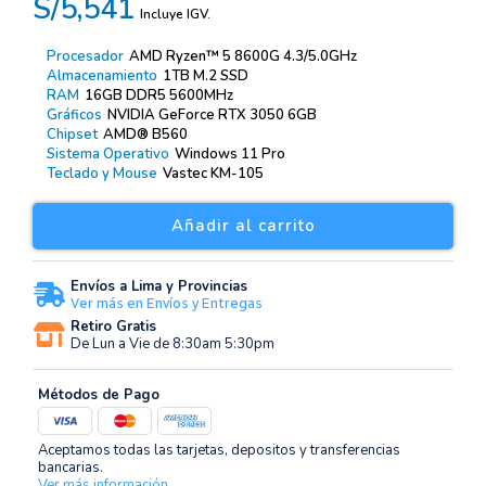
S/5,541
Incluye IGV.
Procesador
AMD Ryzen™ 5 8600G 4.3/5.0GHz
Almacenamiento
1TB M.2 SSD
RAM
16GB DDR5 5600MHz
Gráficos
NVIDIA GeForce RTX 3050 6GB
Chipset
AMD® B560
Sistema Operativo
Windows 11 Pro
Teclado y Mouse
Vastec KM-105
Añadir al carrito
Envíos a Lima y Provincias
Ver más en Envíos y Entregas
Retiro Gratis
De Lun a Vie de 8:30am 5:30pm
Métodos de Pago
Aceptamos todas las tarjetas, depositos y transferencias
bancarias.
Ver más información