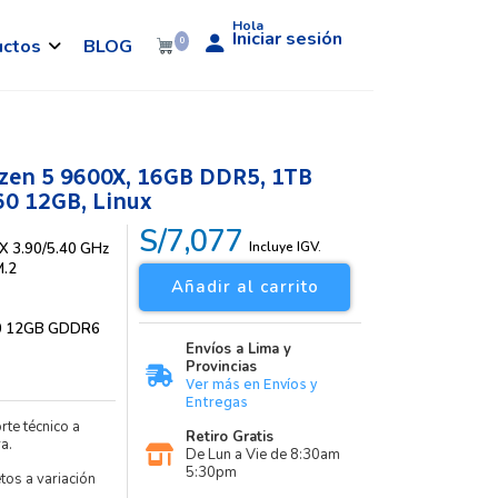
Hola
Iniciar sesión
uctos
BLOG
0
zen 5 9600X, 16GB DDR5, 1TB
0 12GB, Linux
S/7,077
Incluye IGV.
X 3.90/5.40 GHz
M.2
Añadir al carrito
0 12GB GDDR6
Envíos a Lima y
Provincias
Ver más en Envíos y
Entregas
rte técnico a
Retiro Gratis
a.
De Lun a Vie de 8:30am
5:30pm
etos a variación