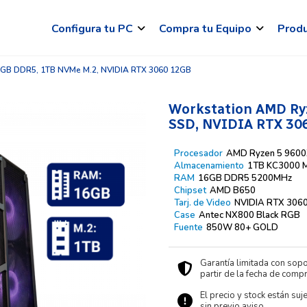
Configura tu PC
Compra tu Equipo
Prod
16GB DDR5, 1TB NVMe M.2, NVIDIA RTX 3060 12GB
Workstation AMD Ry
SSD, NVIDIA RTX 306
Procesador
AMD Ryzen 5 9600
Almacenamiento
1TB KC3000 
RAM
16GB DDR5 5200MHz
Chipset
AMD B650
Tarj. de Video
NVIDIA RTX 306
Case
Antec NX800 Black RGB
Fuente
850W 80+ GOLD
Garantía limitada con sopo
partir de la fecha de compr
El precio y stock están suj
sin previo aviso