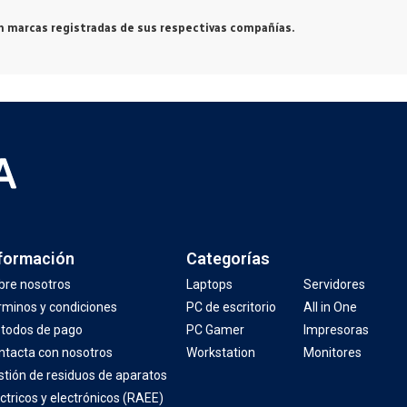
 marcas registradas de sus respectivas compañías.
formación
Categorías
bre nosotros
Laptops
Servidores
rminos y condiciones
PC de escritorio
All in One
todos de pago
PC Gamer
Impresoras
ntacta con nosotros
Workstation
Monitores
stión de residuos de aparatos
ctricos y electrónicos (RAEE)