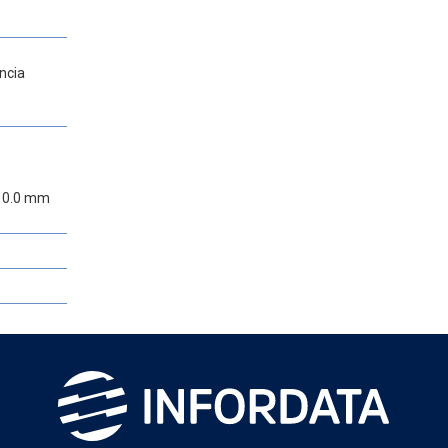
encia
410.0 mm