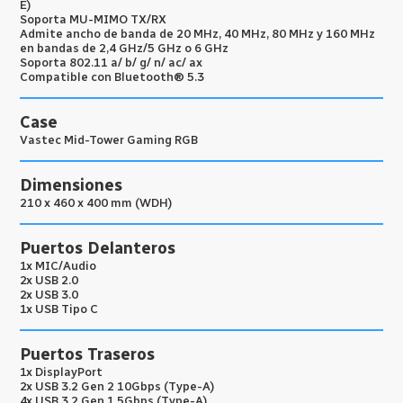
E)
Soporta MU-MIMO TX/RX
Admite ancho de banda de 20 MHz, 40 MHz, 80 MHz y 160 MHz
en bandas de 2,4 GHz/5 GHz o 6 GHz
Soporta 802.11 a/ b/ g/ n/ ac/ ax
Compatible con Bluetooth® 5.3
Case
Vastec Mid-Tower Gaming RGB
Dimensiones
210 x 460 x 400 mm (WDH)
Puertos Delanteros
1x MIC/Audio
2x USB 2.0
2x USB 3.0
1x USB Tipo C
Puertos Traseros
1x DisplayPort
2x USB 3.2 Gen 2 10Gbps (Type-A)
4x USB 3.2 Gen 1 5Gbps (Type-A)