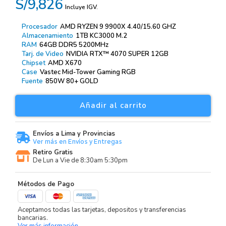
S/9,826
Incluye IGV.
Procesador
AMD RYZEN 9 9900X 4.40/15.60 GHZ
Almacenamiento
1TB KC3000 M.2
RAM
64GB DDR5 5200MHz
Tarj. de Video
NVIDIA RTX™ 4070 SUPER 12GB
Chipset
AMD X670
Case
Vastec Mid-Tower Gaming RGB
Fuente
850W 80+ GOLD
Añadir al carrito
Envíos a Lima y Provincias
Ver más en Envíos y Entregas
Retiro Gratis
De Lun a Vie de 8:30am 5:30pm
Métodos de Pago
Aceptamos todas las tarjetas, depositos y transferencias
bancarias.
Ver más información