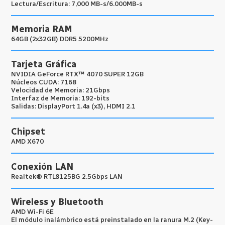
Lectura/Escritura: 7,000 MB-s/6.000MB-s
Memoria RAM
64GB (2x32GB) DDR5 5200MHz
Tarjeta Gráfica
NVIDIA GeForce RTX™ 4070 SUPER 12GB
Núcleos CUDA: 7168
Velocidad de Memoria: 21Gbps
Interfaz de Memoria: 192-bits
Salidas: DisplayPort 1.4a (x3), HDMI 2.1
Chipset
AMD X670
Conexión LAN
Realtek® RTL8125BG 2.5Gbps LAN
Wireless y Bluetooth
AMD Wi-Fi 6E
El módulo inalámbrico está preinstalado en la ranura M.2 (Key-