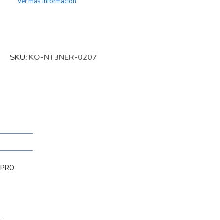
Ver más información
SKU:
KO-NT3NER-0207
 PRO