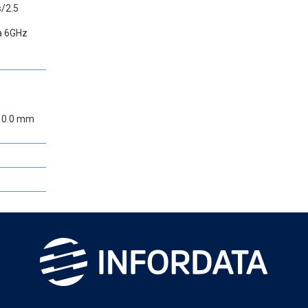
/2.5
da 6GHz
410.0 mm