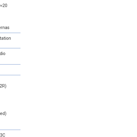
(≈20
ernas
tation
dio
2R)
red)
13C