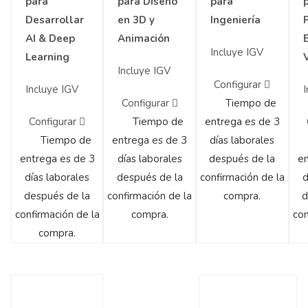
para
para Diseño
para
Desarrollar
en 3D y
Ingeniería
AI & Deep
Animación
Incluye IGV
Learning
Incluye IGV
Configurar
Incluye IGV
I
Configurar
Tiempo de
Configurar
Tiempo de
entrega es de 3
Tiempo de
entrega es de 3
días laborales
entrega es de 3
días laborales
después de la
en
días laborales
después de la
confirmación de la
d
después de la
confirmación de la
compra.
d
confirmación de la
compra.
con
compra.