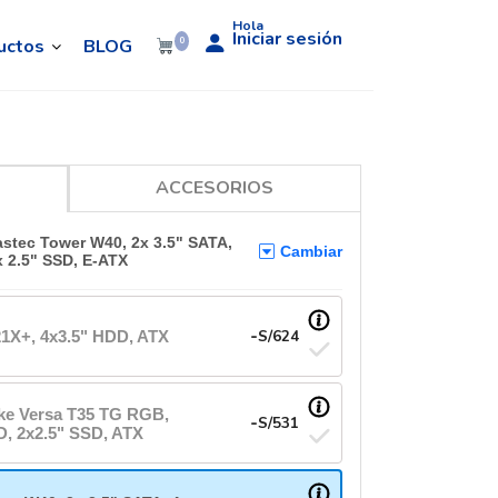
Hola
Iniciar sesión
uctos
BLOG
0
ACCESORIOS
astec Tower W40, 2x 3.5" SATA,
Cambiar
x 2.5" SSD, E-ATX
-
S/
624
21X+, 4x3.5" HDD, ATX
ke Versa T35 TG RGB,
-
S/
531
D, 2x2.5" SSD, ATX