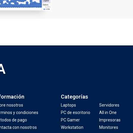
formación
Categorías
bre nosotros
Laptops
Servidores
rminos y condiciones
PC de escritorio
All in One
todos de pago
PC Gamer
Impresoras
ntacta con nosotros
Workstation
Monitores