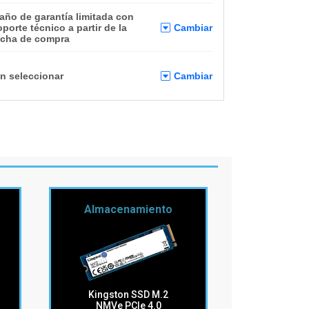
 año de garantía limitada con
oporte técnico a partir de la
Cambiar
echa de compra
in seleccionar
Cambiar
Almacenamiento
Kingston SSD M.2
NMVe PCIe 4.0