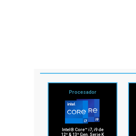
Ubuntu Linux (Software libre)
SISTEMA OPERATIVO
LibreOffice (Software gratuito
SUITE OFIMATICA
Sin seleccionar
TECLADO
Sin seleccionar
MOUSE
1 año de garantía limitada co
GARANTIA
soporte técnico a partir de la
fecha de compra
Sin seleccionar
AUDIFONO
Sin seleccionar
PARLANTES
Sin seleccionar
CAMARA WEB
Procesador
Sin seleccionar
PAD MOUSE
Intel® Core™ i7, i9 de
12ª & 13ª Gen. Serie K