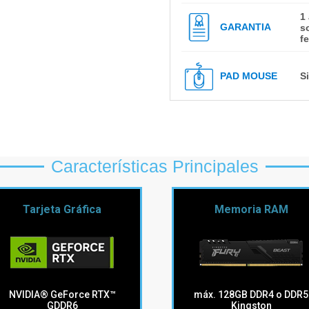
1
)
GARANTIA
s
f
PAD MOUSE
S
n
Características Principales
Tarjeta Gráfica
Memoria RAM
NVIDIA® GeForce RTX™
máx. 128GB DDR4 o DDR5
GDDR6
Kingston