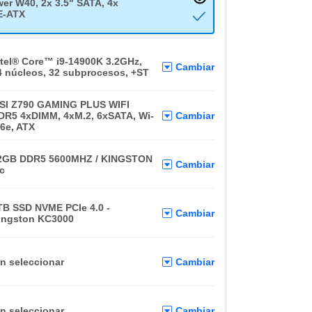
er W40, 2x 3.5" SATA, 4x
E-ATX
ntel® Core™ i9-14900K 3.2GHz,
Cambiar
4 núcleos, 32 subprocesos, +ST
SI Z790 GAMING PLUS WIFI
DR5 4xDIMM, 4xM.2, 6xSATA, Wi-
Cambiar
i6e, ATX
2GB DDR5 5600MHZ / KINGSTON
Cambiar
vc
TB SSD NVME PCIe 4.0 -
Cambiar
ingston KC3000
in seleccionar
Cambiar
in seleccionar
Cambiar