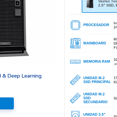
Vastec Tow
2.5" SSD, 
I
PROCESADOR
2
M
MAINBOARD
D
F
3
MEMORIA RAM
.
I & Deep Learning
UNIDAD M.2
1
SSD PRINCIPAL
K
UNIDAD M.2
SSD
S
SECUNDARIO
UNIDAD 3.5"
S