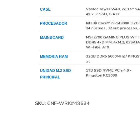
Vastec Tower W40, 2x 3.5" SA
CASE
4x 2.5" SSD, E-ATX
Intel® Core™ i9-14900K 3.2G
PROCESADOR
24 núcleos, 32 subprocesos,
MSI Z790 GAMING PLUS WIFI
MAINBOARD
DDR5 4xDIMM, 4xM.2, 6xSATA
Wi-Fi6e, ATX
32GB DDR5 5600MHZ / KING
MEMORIA RAM
.vc
1TB SSD NVME PCIe 4.0 -
UNIDAD M.2 SSD
Kingston KC3000
PRINCIPAL
Sin seleccionar
UNIDAD M.2 SSD
SECUNDARIO
SKU:
CNF-WRK#49634
Sin seleccionar
UNIDAD 3.5" HDD
No selection
TARJETA DE VIDEO
850W 80 PLUS GOLD - GAM
FUENTE DE
ALIMENTACION