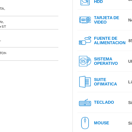
HDD
TA,
TARJETA DE
N
Hz,
VIDEO
 +ST
FUENTE DE
,
8
ALIMENTACION
STON
SISTEMA
U
OPERATIVO
SUITE
L
OFIMATICA
TECLADO
S
EMAX
MOUSE
S