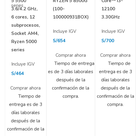
5 5500
RYZEN 5 8500G
Core™ i3-
3.6/4.2 GHz,
(100-
12100
6 cores, 12
100000931BOX)
3.30GHz
subprocesos,
Incluye IGV
Incluye IGV
Socket AM4,
S/
654
S/
700
Ryzen 5000
series
Comprar ahora
Comprar ahora
Tiempo de entrega
Tiempo de
Incluye IGV
es de 3 días laborales
entrega es de 3
S/
464
después de la
días laborales
Comprar ahora
confirmación de la
después de la
Tiempo de
compra.
confirmación de la
entrega es de 3
compra.
días laborales
después de la
confirmación de la