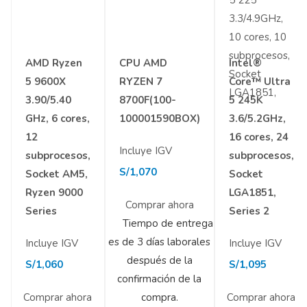
AMD Ryzen
CPU AMD
Intel®
5 9600X
RYZEN 7
Core™ Ultra
3.90/5.40
8700F(100-
5 245K
GHz, 6 cores,
100001590BOX)
3.6/5.2GHz,
12
16 cores, 24
Incluye IGV
subprocesos,
subprocesos,
S/
1,070
Socket AM5,
Socket
Ryzen 9000
LGA1851,
Comprar ahora
Series
Series 2
Tiempo de entrega
es de 3 días laborales
Incluye IGV
Incluye IGV
después de la
S/
1,060
S/
1,095
confirmación de la
Comprar ahora
compra.
Comprar ahora