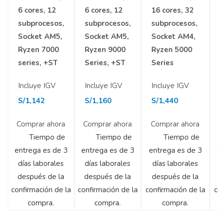
6 cores, 12
6 cores, 12
16 cores, 32
subprocesos,
subprocesos,
subprocesos,
Socket AM5,
Socket AM5,
Socket AM4,
Ryzen 7000
Ryzen 9000
Ryzen 5000
series, +ST
Series, +ST
Series
Incluye IGV
Incluye IGV
Incluye IGV
S/
1,142
S/
1,160
S/
1,440
Comprar ahora
Comprar ahora
Comprar ahora
Tiempo de
Tiempo de
Tiempo de
entrega es de 3
entrega es de 3
entrega es de 3
días laborales
días laborales
días laborales
después de la
después de la
después de la
confirmación de la
confirmación de la
confirmación de la
c
compra.
compra.
compra.