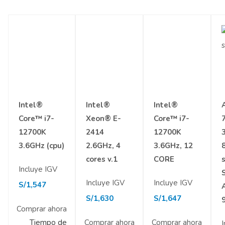
Intel®
Intel®
Intel®
Core™ i7-
Xeon® E-
Core™ i7-
12700K
2414
12700K
3.6GHz (cpu)
2.6GHz, 4
3.6GHz, 12
8
cores v.1
CORE
Incluye IGV
Incluye IGV
Incluye IGV
S/
1,547
S/
1,630
S/
1,647
Comprar ahora
Tiempo de
Comprar ahora
Comprar ahora
I