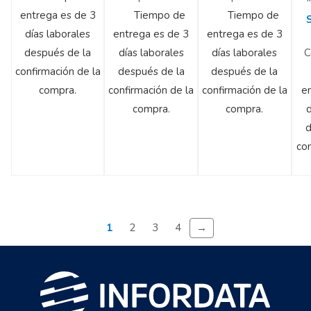
entrega es de 3
Tiempo de
Tiempo de
días laborales
entrega es de 3
entrega es de 3
después de la
días laborales
días laborales
C
confirmación de la
después de la
después de la
compra.
confirmación de la
confirmación de la
e
compra.
compra.
d
con
→
1
2
3
4