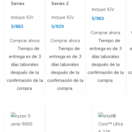
Series
Series 2
Incluye IGV
Incluye IGV
Incluye IGV
S/
963
S/
863
S/
929
Comprar ahora
Comprar ahora
Comprar ahora
Tiempo de
Tiempo de
Tiempo de
entrega es de 3
e
entrega es de 3
entrega es de 3
días laborales
días laborales
días laborales
después de la
después de la
después de la
confirmación de la
co
confirmación de la
confirmación de la
compra.
compra.
compra.