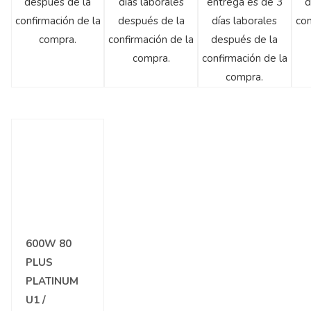
después de la
días laborales
entrega es de 3
d
confirmación de la
después de la
días laborales
con
compra.
confirmación de la
después de la
compra.
confirmación de la
compra.
600W 80
PLUS
PLATINUM
U1 /