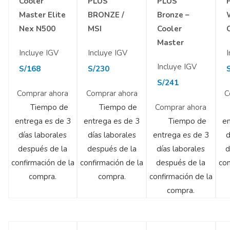
Cooler
PLUS
PLUS
Master Elite
BRONZE /
Bronze –
Nex N500
MSI
Cooler
Master
Incluye IGV
Incluye IGV
I
Incluye IGV
S/
168
S/
230
S/
241
Comprar ahora
Comprar ahora
C
Tiempo de
Tiempo de
Comprar ahora
entrega es de 3
entrega es de 3
Tiempo de
en
días laborales
días laborales
entrega es de 3
d
después de la
después de la
días laborales
d
confirmación de la
confirmación de la
después de la
con
compra.
compra.
confirmación de la
compra.