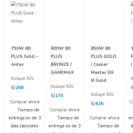
750W 80
800W 80
850W 80
PLUS Gold –
PLUS
PLUS GOLD
Antec
BRONZE /
/ Cooler
GAMEMAX
Master GX
Incluye IGV
I
III Gold
Incluye IGV
S/
268
Incluye IGV
S/
274
Comprar ahora
C
S/
426
Tiempo de
Comprar ahora
entrega es de 3
Tiempo de
Comprar ahora
en
días laborales
entrega es de 3
Tiempo de
d