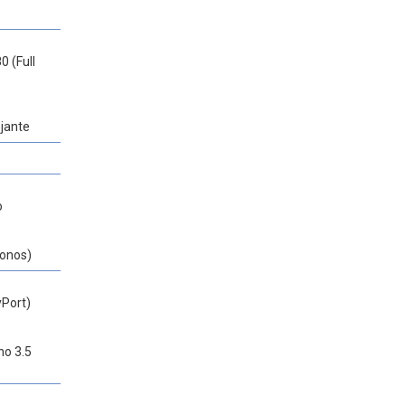
0 (Full
ejante
o
fonos)
yPort)
no 3.5