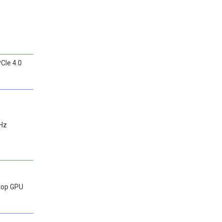
CIe 4.0
Hz
top GPU