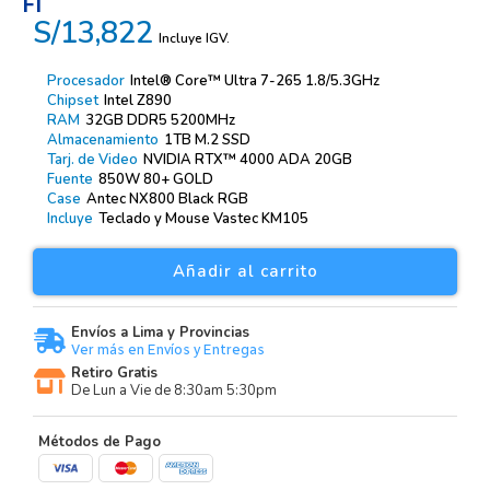
Fi
S/13,822
Incluye IGV.
Procesador
Intel® Core™ Ultra 7-265 1.8/5.3GHz
Chipset
Intel Z890
RAM
32GB DDR5 5200MHz
Almacenamiento
1TB M.2 SSD
Tarj. de Video
NVIDIA RTX™ 4000 ADA 20GB
Fuente
850W 80+ GOLD
Case
Antec NX800 Black RGB
Incluye
Teclado y Mouse Vastec KM105
Añadir al carrito
Envíos a Lima y Provincias
Ver más en Envíos y Entregas
Retiro Gratis
De Lun a Vie de 8:30am 5:30pm
Métodos de Pago