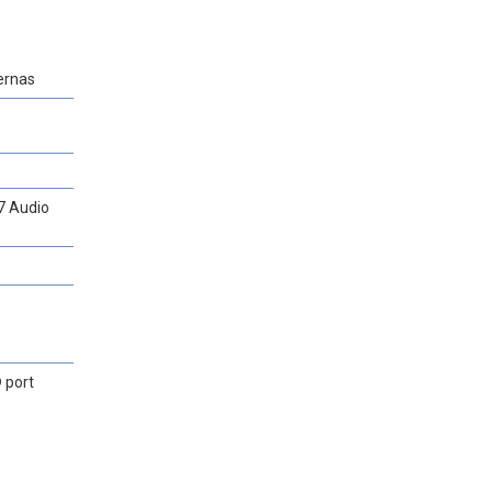
ernas
7 Audio
 port
)