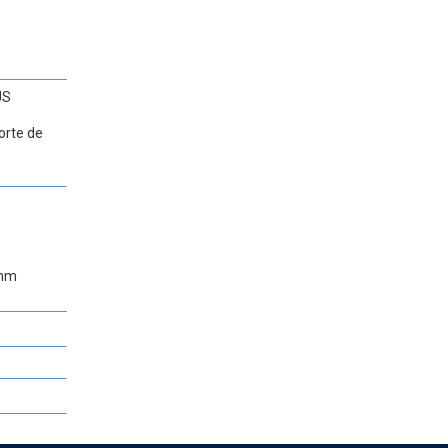
US
orte de
e
 mm