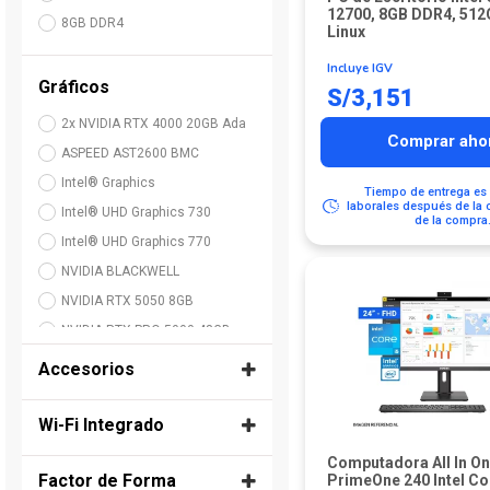
12700, 8GB DDR4, 512
8GB DDR4
Linux
Incluye IGV
Gráficos
S/
3,151
2x NVIDIA RTX 4000 20GB Ada
Comprar aho
ASPEED AST2600 BMC
Intel® Graphics
Tiempo de entrega es 
laborales después de la 
Intel® UHD Graphics 730
de la compra
Intel® UHD Graphics 770
NVIDIA BLACKWELL
NVIDIA RTX 5050 8GB
NVIDIA RTX PRO 5000 48GB
NVIDIA RTX™ 2000 ADA 16GB
Accesorios
NVIDIA RTX™ 3050 6GB
Monitor
NVIDIA RTX™ 4000 ADA 20GB
Wi-Fi Integrado
No
NVIDIA RTX™ 4500 ADA 24GB
No
Teclado y Mouse
Computadora All In O
Factor de Forma
NVIDIA RTX™ 5060Ti 16GB
PrimeOne 240 Intel Co
Sí