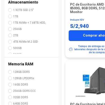
Almacenamiento
PC de Escritorio AMD
Intel Core i7
8500G, 8GB DDR5, 512
1.92TB SSD 2.5"
Intel Core i9
Monitor
1TB
Intel® Core™ i5
Incluye IGV
1TB NVMe + 7.68TB HDD,
Intel® Core™ Ultra 5
S/
2,940
256GB
Intel® Core™ Ultra 7
Comprar aho
2TB
Intel® Core™ Ultra 9
4TB NVMe M.2 SSD
Intel® Xeon® 6515P
Tiempo de entrega es 
500GB
laborales después de la 
Intel® Xeon® 6520P
de la compra
512GB
Intel® Xeon® Silver 4514Y
960GB SSD 2.5"
NVIDIA GB10
Memoria RAM
128GB DDR5
128GB LPDDR5x
16GB DDR5
256GB DDR5 ECC
32GB DDR5
64GB DDR5
PC de Escritorio Intel 