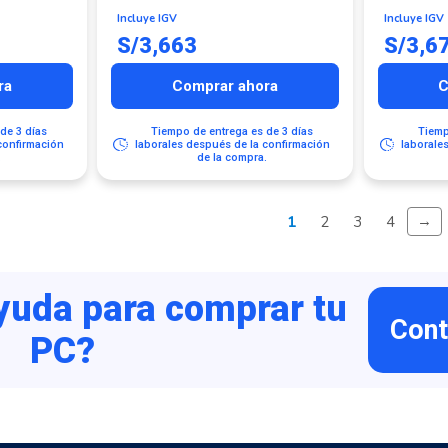
Incluye IGV
Incluye IGV
S/
3,663
S/
3,6
ra
Comprar ahora
C
de 3 días
Tiempo de entrega es de 3 días
Tiemp
confirmación
laborales después de la confirmación
laborale
.
de la compra.
→
1
2
3
4
yuda para comprar tu
Cont
PC?