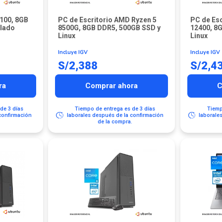
2100, 8GB
PC de Escritorio AMD Ryzen 5
PC de Escr
clado
8500G, 8GB DDR5, 500GB SSD y
12400, 8
Linux
Linux
Incluye IGV
Incluye IGV
S/
2,388
S/
2,4
ra
Comprar ahora
C
de 3 días
Tiempo de entrega es de 3 días
Tiemp
confirmación
laborales después de la confirmación
laborale
.
de la compra.