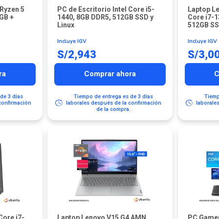
 Ryzen 5
PC de Escritorio Intel Core i5-
Laptop Le
GB +
1440, 8GB DDR5, 512GB SSD y
Core i7-
Linux
512GB SSD
Incluye IGV
Incluye IGV
S/
2,943
S/
3,0
ra
Comprar ahora
C
de 3 días
Tiempo de entrega es de 3 días
Tiemp
confirmación
laborales después de la confirmación
laborale
.
de la compra.
Core i7-
Laptop Lenovo V15 G4 AMN
PC Gamer 