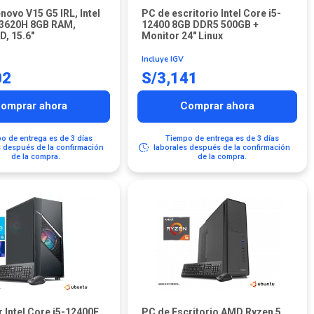
novo V15 G5 IRL, Intel
PC de escritorio Intel Core i5-
13620H 8GB RAM,
12400 8GB DDR5 500GB +
, 15.6″
Monitor 24″ Linux
Incluye IGV
02
S/
3,141
omprar ahora
Comprar ahora
o de entrega es de 3 días
Tiempo de entrega es de 3 días
s después de la confirmación
laborales después de la confirmación
de la compra.
de la compra.
Intel Core i5-12400F,
PC de Escritorio AMD Ryzen 5