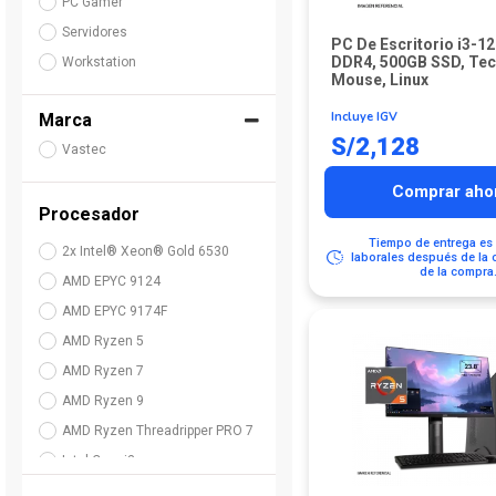
PC Gamer
Servidores
PC De Escritorio i3-1
DDR4, 500GB SSD, Te
Workstation
Mouse, Linux
Incluye IGV
Marca
S/
2,128
Vastec
Comprar aho
Procesador
Tiempo de entrega es 
2x Intel® Xeon® Gold 6530
laborales después de la 
de la compra
AMD EPYC 9124
AMD EPYC 9174F
AMD Ryzen 5
AMD Ryzen 7
AMD Ryzen 9
AMD Ryzen Threadripper PRO 7
Intel Core i3
Intel Core i5