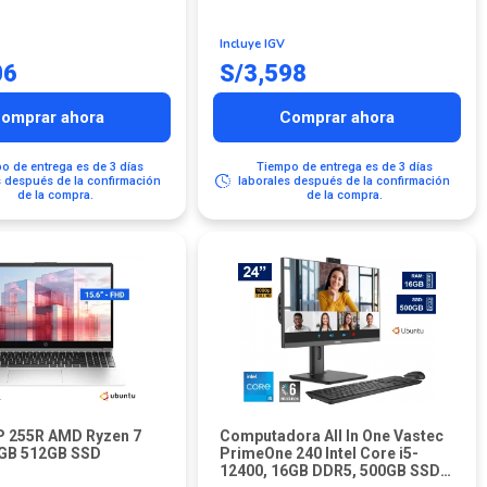
Incluye IGV
06
S/
3,598
omprar ahora
Comprar ahora
o de entrega es de 3 días
Tiempo de entrega es de 3 días
s después de la confirmación
laborales después de la confirmación
de la compra.
de la compra.
P 255R AMD Ryzen 7
Computadora All In One Vastec
GB 512GB SSD
PrimeOne 240 Intel Core i5-
12400, 16GB DDR5, 500GB SSD,