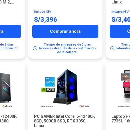
D M.2,
Linux
x
Incluye IGV
Incluye IGV
S/
3,396
S/
3,4
ra
Comprar ahora
C
de 3 días
Tiempo de entrega es de 3 días
Tiemp
confirmación
laborales después de la confirmación
laborale
.
de la compra.
5-12400F,
PC GAMER Intel Core i5-12400F,
Laptop H
A380,
8GB, 500GB SSD, RTX 3050,
7735U 16
Linux