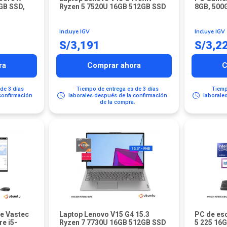
GB SSD,
Ryzen 5 7520U 16GB 512GB SSD
8GB, 500
Incluye IGV
Incluye IGV
S/
3,191
S/
3,2
ra
Comprar ahora
C
de 3 días
Tiempo de entrega es de 3 días
Tiemp
confirmación
laborales después de la confirmación
laborale
.
de la compra.
ne Vastec
Laptop Lenovo V15 G4 15.3
PC de esc
re i5-
Ryzen 7 7730U 16GB 512GB SSD
5 225 16