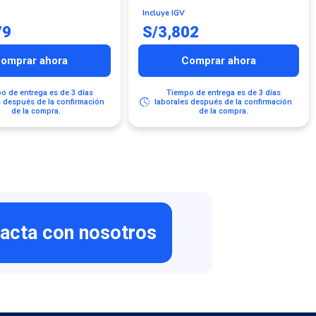
Teclado y Mouse, Linux
Incluye IGV
79
S/
3,802
omprar ahora
Comprar ahora
o de entrega es de 3 días
Tiempo de entrega es de 3 días
s después de la confirmación
laborales después de la confirmación
de la compra.
de la compra.
acta con nosotros