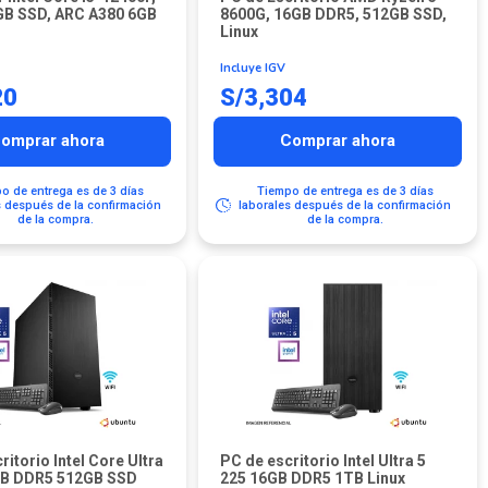
GB SSD, ARC A380 6GB
8600G, 16GB DDR5, 512GB SSD,
Linux
Incluye IGV
20
S/
3,304
omprar ahora
Comprar ahora
o de entrega es de 3 días
Tiempo de entrega es de 3 días
s después de la confirmación
laborales después de la confirmación
de la compra.
de la compra.
ritorio Intel Core Ultra
PC de escritorio Intel Ultra 5
GB DDR5 512GB SSD
225 16GB DDR5 1TB Linux