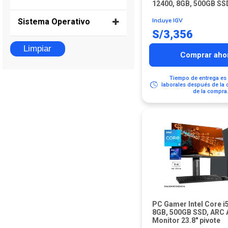
12400, 8GB, 500GB SS
NVIDIA RTX™ 5070Ti 12GB
2U Rackeable
Wi-Fi 6E
Teclado, Mouse, Linu
Incluye IGV
Sistema Operativo
Radeon™ Graphics
MidTower
S/
3,356
Free DOS
Todo en Uno
Limpiar
FreeDOS 3.0
Torre
Comprar aho
NVIDIA DGX™ OS
Torre Mediana
Ubuntu Linux
Torre Pequeña
Tiempo de entrega es 
laborales después de la 
Windows 11 PRO
de la compra
PC Gamer Intel Core i
8GB, 500GB SSD, ARC 
Monitor 23.8″ pivote